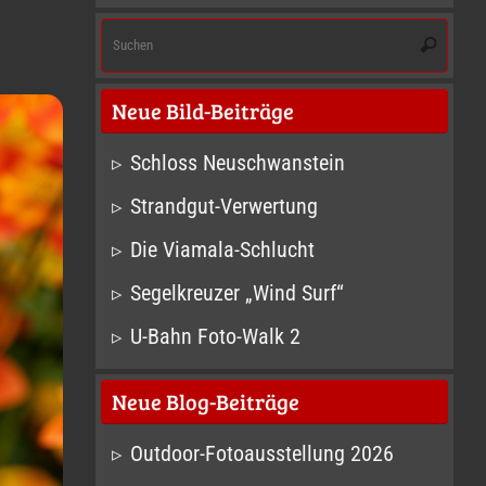
Suc
Suchen
nach
Neue Bild-Beiträge
Schloss Neuschwanstein
Strandgut-Verwertung
Die Viamala-Schlucht
Segelkreuzer „Wind Surf“
U-Bahn Foto-Walk 2
Neue Blog-Beiträge
Outdoor-Fotoausstellung 2026