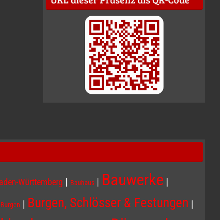
Bauwerke
|
|
|
aden-Württemberg
Bauhaus
Burgen, Schlösser & Festungen
|
|
|
Burgen