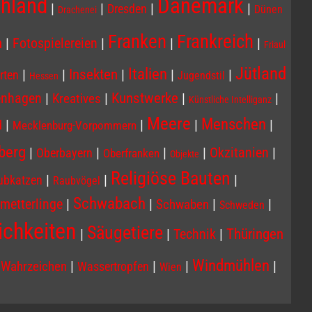
Dänemark
hland
|
|
|
|
Dresden
Dünen
Drachenei
Franken
Frankreich
n
|
|
|
|
Fotospielereien
Friaul
Jütland
Italien
Insekten
|
|
|
|
|
rten
Jugendstil
Hessen
enhagen
|
|
Kunstwerke
|
|
Kreatives
Künstliche Intelliganz
Meere
Menschen
|
|
|
|
d
Mecklenburg-Vorpommern
berg
|
|
|
|
|
Okzitanien
Oberbayern
Oberfranken
Objekte
Religiöse Bauten
|
|
|
ubkatzen
Raubvögel
Schwabach
|
|
|
|
metterlinge
Schwaben
Schweden
ichkeiten
Säugetiere
|
|
|
Thüringen
Technik
Windmühlen
|
|
|
|
|
Wahrzeichen
Wassertropfen
Wien