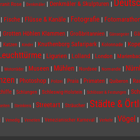
Deutsc
|
|
Denkmäler & Skulpturen
|
ranit Rose
Denkmäler
Fotografie
Flüsse & Kanäle
|
Fische
|
|
|
Fotomaratho
|
|
|
|
Grotten Höhlen Klammen
Großbritannien
Gä
Gänsegeier
|
|
|
Knuthenborg Safaripark
|
|
Kop
Katzen
Kolonnade
Kinder
Leuchttürme
Ligurien
|
|
Lolland
|
|
London
Marienba
Nürn
Mühlen
|
|
Museen
|
|
|
|
Nordsee
Motorräder
Normandie
anzen
|
|
|
|
|
|
Photoshop
Praia
Primaten
Ra
Quiberon
Polizei
|
|
|
|
Sch
chiffe
Schleswig-Holstein
Schlangen
Schlösser & Festungen
Städte & Örtl
Streetart
|
|
|
|
Sträucher
eiten
Steinkreis
Vögel
|
|
|
|
|
Venezianischer Karneval
t
Venedig
Venetien
Verkehr