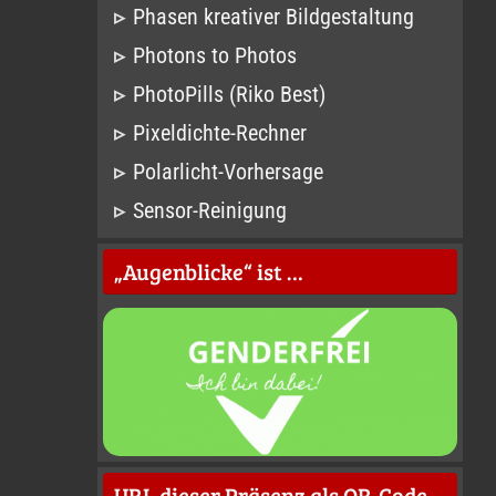
Phasen kreativer Bildgestaltung
Photons to Photos
PhotoPills (Riko Best)
Pixeldichte-Rechner
Polarlicht-Vorhersage
Sensor-Reinigung
„Augenblicke“ ist …
URL dieser Präsenz als QR-Code