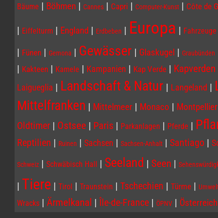
|
|
|
|
|
Böhmen
Capri
Côte de G
Bäume
Cannes
Computer-Kunst
Europa
|
|
|
|
|
England
Eiffelturm
Fahrzeuge
Erdbeben
Gewässer
|
|
|
|
|
Glaskugel
Fünen
Gemona
Graubünden
|
|
|
|
|
Kapverden
Kampanien
Kakteen
Kap Verde
Kamele
Landschaft & Natur
|
|
|
Laigueglia
Langeland
Mittelfranken
|
|
|
Mittelmeer
Monaco
Montpellier
Pfl
Ostsee
|
|
Paris
|
|
|
Oldtimer
Parkanlagen
Pferde
|
|
|
|
|
Reptilien
Santiago
Sachsen
S
Ruinen
Sachsen-Anhalt
Seeland
Seen
|
|
|
|
Schwäbisch Hall
Schweiz
Sehenswürdigk
Tiere
|
|
|
|
Tschechien
|
|
Türme
Tirol
Traunstein
Umwel
|
Ärmelkanal
|
Île-de-France
|
|
Österreich
Wracks
ÖPNV