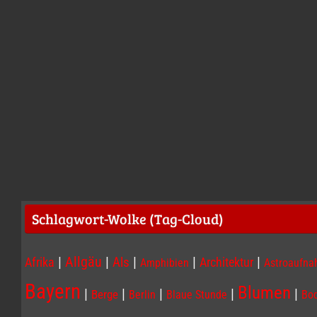
Schlagwort-Wolke (Tag-Cloud)
|
|
|
|
|
Allgäu
Afrika
Als
Architektur
Amphibien
Astroaufn
Bayern
Blumen
|
|
|
|
|
Berge
Berlin
Blaue Stunde
Bo