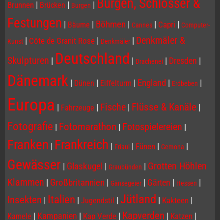
Burgen, Schlösser &
|
|
|
Brunnen
Brücken
Burgen
Festungen
|
|
Böhmen
|
|
|
Capri
Bäume
Cannes
Computer-
Denkmäler &
|
|
|
Côte de Granit Rose
Kunst
Denkmäler
Deutschland
Skulpturen
|
|
|
Dresden
|
Drachenei
Dänemark
|
|
|
England
|
|
Dünen
Eiffelturm
Erdbeben
Europa
Flüsse & Kanäle
Fische
|
|
|
|
Fahrzeuge
Fotografie
Fotomarathon
Fotospielereien
|
|
|
Franken
Frankreich
|
|
|
|
|
Fünen
Friaul
Gemona
Gewässer
Grotten Höhlen
|
Glaskugel
|
|
Graubünden
Klammen
|
Großbritannien
|
|
Gärten
|
|
Gänsegeier
Hessen
Jütland
Italien
Insekten
|
|
|
|
|
Kakteen
Jugendstil
Kapverden
|
Kampanien
|
|
|
|
Kap Verde
Katzen
Kamele