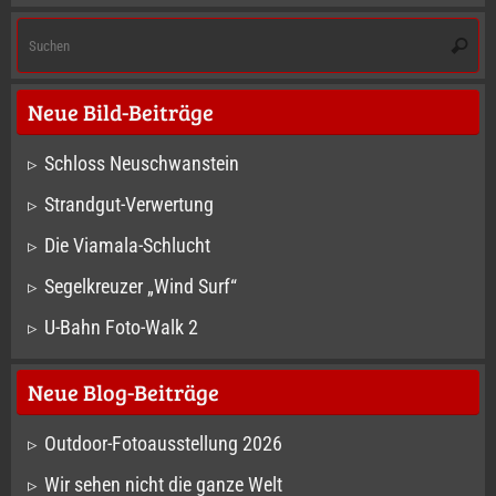
S
Suche
na
Neue Bild-Beiträge
Schloss Neuschwanstein
Strandgut-Verwertung
Die Viamala-Schlucht
Segelkreuzer „Wind Surf“
U-Bahn Foto-Walk 2
Neue Blog-Beiträge
Outdoor-Fotoausstellung 2026
Wir sehen nicht die ganze Welt