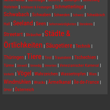
Sachsen-Anhalt
Schmetterlinge
|
|
|
Holstein
Schlösser & Festungen
Schwabach
|
Schwaben
|
|
|
Schweden
Schwäbisch
Schweiz
Seeland
Seen
|
|
|
|
|
Hall
Sehenswürdigkeiten
Steinkreis
Städte &
Streetart
|
|
Sträucher
Örtlichkeiten
Säugetiere
Technik
|
|
|
Tiere
Thüringen
Tschechien
|
|
|
|
|
Tirol
Traunstein
|
|
|
|
|
Türme
Venezianischer Karneval
Umwelt
Venedig
Venetien
Vögel
|
|
Wahrzeichen
|
Wassertropfen
|
|
Wien
Verkehr
Windmühlen
Ärmelkanal
Île-de-France
|
|
|
|
Wracks
|
Österreich
ÖPNV