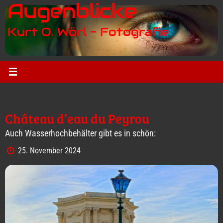
Augenblicke
Zum
Inhalt
Kurt O. Wörl - Fotografie
springen
Château d’eau du Peyrou
Auch Wasserhochbehälter gibt es in schön:
25. November 2024