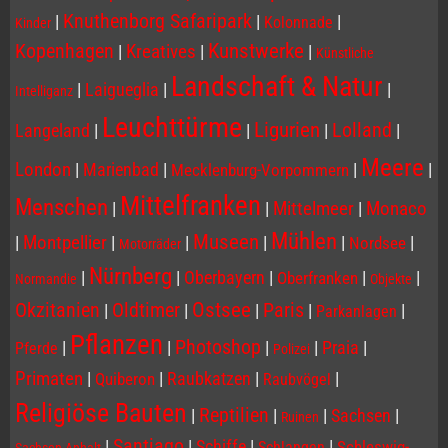
Knuthenborg Safaripark
|
|
|
Kolonnade
Kinder
Kopenhagen
Kunstwerke
|
Kreatives
|
|
Künstliche
Landschaft & Natur
|
Laigueglia
|
|
Intelliganz
Leuchttürme
Ligurien
Lolland
Langeland
|
|
|
|
Meere
London
|
Marienbad
|
|
|
Mecklenburg-Vorpommern
Mittelfranken
Menschen
|
|
Mittelmeer
|
Monaco
Mühlen
Museen
|
Montpellier
|
|
|
|
|
Nordsee
Motorräder
Nürnberg
|
|
Oberbayern
|
|
|
Oberfranken
Normandie
Objekte
Ostsee
Paris
Okzitanien
Oldtimer
|
|
|
|
|
Parkanlagen
Pflanzen
Photoshop
|
|
|
|
Praia
|
Pferde
Polizei
Primaten
|
|
Raubkatzen
|
|
Quiberon
Raubvögel
Religiöse Bauten
Reptilien
|
|
|
Sachsen
|
Ruinen
Santiago
|
|
Schiffe
|
|
Schleswig-
Schlangen