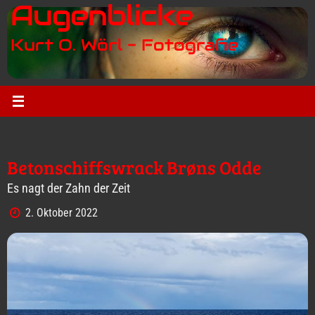
Augenblicke
Zum
Inhalt
Kurt O. Wörl - Fotografie
springen
Betonschiffswrack Brøns Odde
Es nagt der Zahn der Zeit
2. Oktober 2022