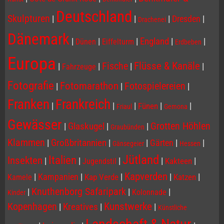
Deutschland
Skulpturen
|
|
|
Dresden
|
Drachenei
Dänemark
|
|
|
England
|
|
Dünen
Eiffelturm
Erdbeben
Europa
Flüsse & Kanäle
Fische
|
|
|
|
Fahrzeuge
Fotografie
Fotomarathon
Fotospielereien
|
|
|
Franken
Frankreich
|
|
|
|
|
Fünen
Friaul
Gemona
Gewässer
Grotten Höhlen
|
Glaskugel
|
|
Graubünden
Klammen
|
Großbritannien
|
|
Gärten
|
|
Gänsegeier
Hessen
Jütland
Italien
Insekten
|
|
|
|
|
Kakteen
Jugendstil
Kapverden
|
Kampanien
|
|
|
|
Kap Verde
Katzen
Kamele
Knuthenborg Safaripark
|
|
|
Kolonnade
Kinder
Kopenhagen
Kunstwerke
|
Kreatives
|
|
Künstliche