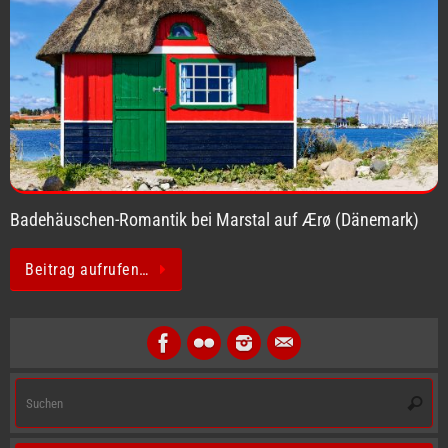
Badehäuschen-Romantik bei Marstal auf Ærø (Dänemark)
Beitrag aufrufen…
S
Suche
na