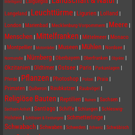
Landschaft & Natur
|
Laigueglia
|
|
Intelliganz
Leuchttürme
Ligurien
Lolland
Langeland
|
|
|
|
Meere
London
|
Marienbad
|
|
|
Mecklenburg-Vorpommern
Mittelfranken
Menschen
|
|
Mittelmeer
|
Monaco
Mühlen
Museen
|
Montpellier
|
|
|
|
|
Nordsee
Motorräder
Nürnberg
|
|
Oberbayern
|
|
|
Oberfranken
Normandie
Objekte
Ostsee
Paris
Okzitanien
Oldtimer
|
|
|
|
|
Parkanlagen
Pflanzen
Photoshop
|
|
|
|
Praia
|
Pferde
Polizei
Primaten
|
|
Raubkatzen
|
|
Quiberon
Raubvögel
Religiöse Bauten
Reptilien
|
|
|
Sachsen
|
Ruinen
Santiago
|
|
Schiffe
|
|
Schleswig-
Schlangen
Sachsen-Anhalt
Schmetterlinge
|
|
|
Holstein
Schlösser & Festungen
Schwabach
|
Schwaben
|
|
|
Schweden
Schwäbisch
Schweiz