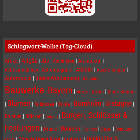
Schlagwort-Wolke (Tag-Cloud)
Allgäu
Afrika
|
|
Als
|
|
Architektur
|
Amphibien
|
|
Atlantik
|
|
Astroaufnahmen
Astrofotografie
Ausstellungen
Automobile
|
Baden-Württemberg
|
|
Bauhaus
Bauwerke
Bayern
|
|
|
|
Berge
Berlin
Blaue Stunde
Blumen
Bornholm
Bretagne
|
|
|
|
|
|
Bodensee
Boote
Burgen, Schlösser &
|
|
|
Brunnen
Brücken
Burgen
Festungen
|
|
Böhmen
|
|
|
Capri
Bäume
Cannes
Computer-
Denkmäler &
|
|
|
Côte de Granit Rose
Kunst
Denkmäler