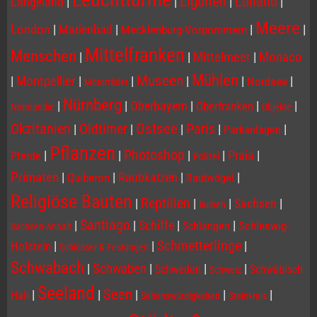
Ligurien
Lolland
Langeland
|
|
|
|
Meere
London
|
Marienbad
|
|
|
Mecklenburg-Vorpommern
Mittelfranken
Menschen
|
|
Mittelmeer
|
Monaco
Mühlen
Museen
|
Montpellier
|
|
|
|
|
Nordsee
Motorräder
Nürnberg
|
|
Oberbayern
|
|
|
Oberfranken
Normandie
Objekte
Ostsee
Paris
Okzitanien
Oldtimer
|
|
|
|
|
Parkanlagen
Pflanzen
Photoshop
|
|
|
|
Praia
|
Pferde
Polizei
Primaten
|
|
Raubkatzen
|
|
Quiberon
Raubvögel
Religiöse Bauten
Reptilien
|
|
|
Sachsen
|
Ruinen
Santiago
|
|
Schiffe
|
|
Schleswig-
Schlangen
Sachsen-Anhalt
Schmetterlinge
|
|
|
Holstein
Schlösser & Festungen
Schwabach
|
Schwaben
|
|
|
Schweden
Schwäbisch
Schweiz
Seeland
Seen
|
|
|
|
|
Hall
Sehenswürdigkeiten
Steinkreis