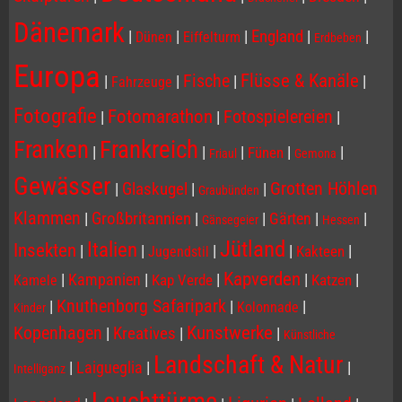
Dänemark
|
|
|
England
|
|
Dünen
Eiffelturm
Erdbeben
Europa
Flüsse & Kanäle
Fische
|
|
|
|
Fahrzeuge
Fotografie
Fotomarathon
Fotospielereien
|
|
|
Franken
Frankreich
|
|
|
|
|
Fünen
Friaul
Gemona
Gewässer
Grotten Höhlen
|
Glaskugel
|
|
Graubünden
Klammen
|
Großbritannien
|
|
Gärten
|
|
Gänsegeier
Hessen
Jütland
Italien
Insekten
|
|
|
|
|
Kakteen
Jugendstil
Kapverden
|
Kampanien
|
|
|
|
Kap Verde
Katzen
Kamele
Knuthenborg Safaripark
|
|
|
Kolonnade
Kinder
Kopenhagen
Kunstwerke
|
Kreatives
|
|
Künstliche
Landschaft & Natur
|
Laigueglia
|
|
Intelliganz
Leuchttürme