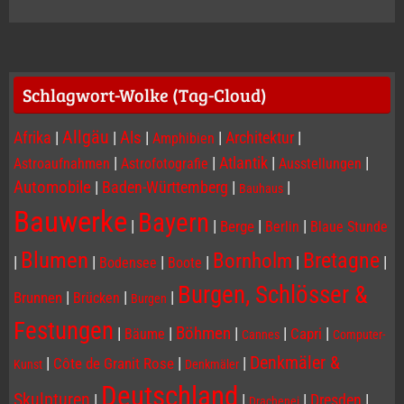
Schlagwort-Wolke (Tag-Cloud)
Allgäu
Afrika
|
|
Als
|
|
Architektur
|
Amphibien
|
|
Atlantik
|
|
Astroaufnahmen
Astrofotografie
Ausstellungen
Automobile
|
Baden-Württemberg
|
|
Bauhaus
Bauwerke
Bayern
|
|
|
|
Berge
Berlin
Blaue Stunde
Blumen
Bornholm
Bretagne
|
|
|
|
|
|
Bodensee
Boote
Burgen, Schlösser &
|
|
|
Brunnen
Brücken
Burgen
Festungen
|
|
Böhmen
|
|
|
Capri
Bäume
Cannes
Computer-
Denkmäler &
|
|
|
Côte de Granit Rose
Kunst
Denkmäler
Deutschland
Skulpturen
|
|
|
Dresden
|
Drachenei