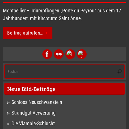
Montpellier – Triumpfbogen „Porte du Peyrou“ aus dem 17.
Jahrhundert, mit Kirchturm Saint Anne.
Beitrag aufrufen…
S
Suche
na
Neue Bild-Beiträge
Schloss Neuschwanstein
Strandgut-Verwertung
Die Viamala-Schlucht