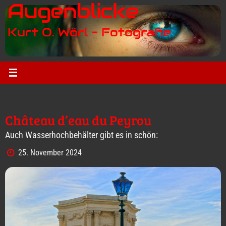
Augenblicke
Zum
Inhalt
Kurt O. Wörl - Fotografie
springen
Château d’eau du Peyrou
Auch Wasserhochbehälter gibt es in schön:
25. November 2024