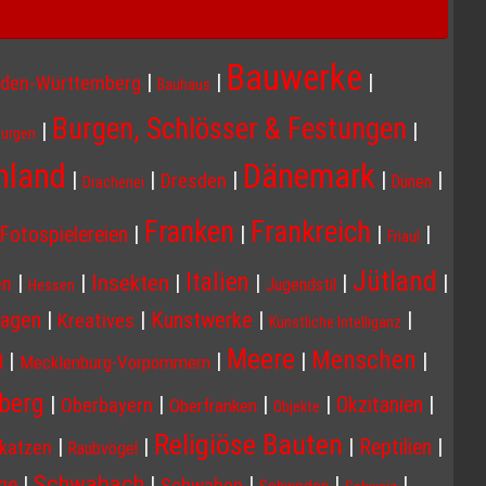
Bauwerke
|
|
|
den-Württemberg
Bauhaus
Burgen, Schlösser & Festungen
|
|
Burgen
Dänemark
hland
|
|
|
|
|
Dresden
Dünen
Drachenei
Franken
Frankreich
|
|
|
|
Fotospielereien
Friaul
Jütland
Italien
Insekten
|
|
|
|
|
|
en
Jugendstil
Hessen
agen
|
|
Kunstwerke
|
|
Kreatives
Künstliche Intelliganz
Meere
Menschen
|
|
|
|
d
Mecklenburg-Vorpommern
berg
|
|
|
|
|
Okzitanien
Oberbayern
Oberfranken
Objekte
Religiöse Bauten
|
|
|
|
Reptilien
katzen
Raubvögel
Schwabach
|
|
|
|
|
ge
Schwaben