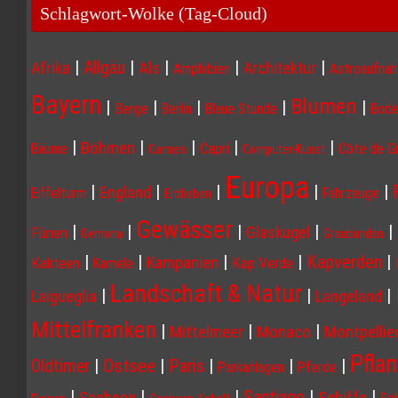
Schlagwort-Wolke (Tag-Cloud)
|
|
|
|
|
Allgäu
Afrika
Als
Architektur
Amphibien
Astroaufna
Bayern
Blumen
|
|
|
|
|
Berge
Berlin
Blaue Stunde
Bode
|
|
|
|
|
Böhmen
Capri
Côte de G
Bäume
Cannes
Computer-Kunst
Europa
|
|
|
|
|
England
Eiffelturm
Fahrzeuge
Erdbeben
Gewässer
|
|
|
|
|
Glaskugel
Fünen
Gemona
Graubünden
|
|
|
|
Kapverden
|
Kampanien
Kakteen
Kap Verde
Kamele
Landschaft & Natur
|
|
|
Laigueglia
Langeland
Mittelfranken
|
|
|
Mittelmeer
Monaco
Montpellie
Pfla
Ostsee
|
|
Paris
|
|
|
Oldtimer
Parkanlagen
Pferde
|
|
|
|
|
Santiago
Sachsen
Schiffe