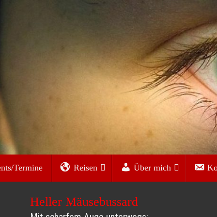
nts/Termine
Reisen
Über mich
Ko
Heller Mäusebussard
Mit scharfem Auge unterwegs: