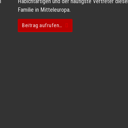
n
Habichtartigen und der häufigste Vertreter diese
Familie in Mitteleuropa.
Beitrag aufrufen…