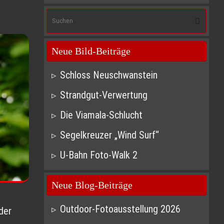
Suc
Suchen
nach
Neue Bild-Beiträge
Schloss Neuschwanstein
Strandgut-Verwertung
Die Viamala-Schlucht
Segelkreuzer „Wind Surf“
U-Bahn Foto-Walk 2
Neue Blog-Beiträge
Outdoor-Fotoausstellung 2026
der