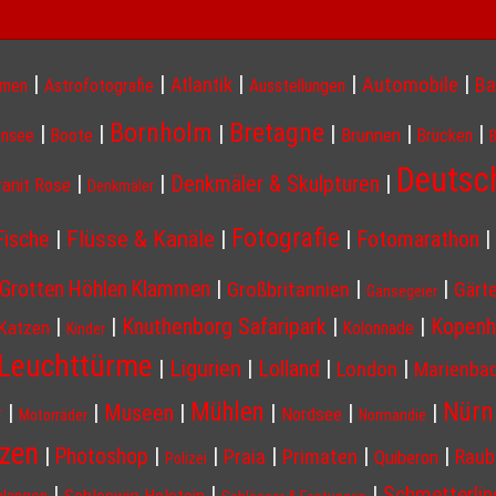
|
|
|
|
|
Atlantik
Automobile
Ba
hmen
Astrofotografie
Ausstellungen
Bornholm
Bretagne
|
|
|
|
|
|
Brunnen
nsee
Boote
Brücken
Deutsc
|
|
Denkmäler & Skulpturen
|
ranit Rose
Denkmäler
Fotografie
Flüsse & Kanäle
Fische
|
|
|
Fotomarathon
|
|
|
|
Grotten Höhlen Klammen
Großbritannien
Gärt
Gänsegeier
|
|
Knuthenborg Safaripark
|
|
Kopenh
Katzen
Kolonnade
Kinder
Leuchttürme
Ligurien
|
|
Lolland
|
|
London
Marienba
Nürn
Mühlen
|
|
Museen
|
|
|
|
r
Nordsee
Motorräder
Normandie
nzen
|
|
|
|
|
|
Photoshop
Praia
Primaten
Raub
Quiberon
Polizei
|
|
|
Schmetterlin
Schleswig-Holstein