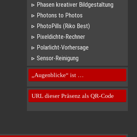
Phasen kreativer Bildgestaltung
Photons to Photos
PhotoPills (Riko Best)
Pixeldichte-Rechner
Polarlicht-Vorhersage
Sensor-Reinigung
„Augenblicke“ ist …
URL dieser Präsenz als QR-Code