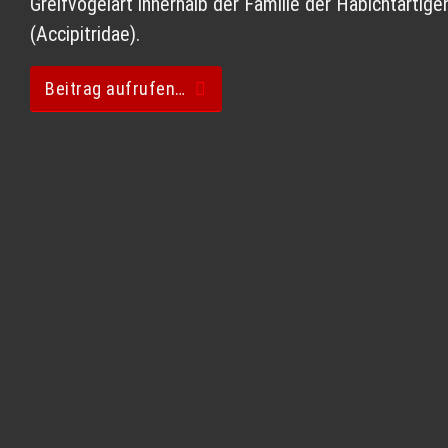
Greifvogelart innerhalb der Familie der Habichtartige
(Accipitridae).
Beitrag aufrufen…