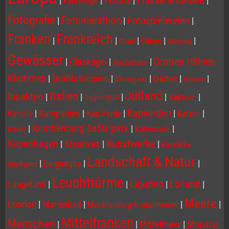
|
|
|
|
Fahrzeuge
Fotografie
Fotomarathon
Fotospielereien
|
|
|
Franken
Frankreich
|
|
|
|
|
Fünen
Friaul
Gemona
Gewässer
Grotten Höhlen
|
Glaskugel
|
|
Graubünden
Klammen
|
Großbritannien
|
|
Gärten
|
|
Gänsegeier
Hessen
Jütland
Italien
Insekten
|
|
|
|
|
Kakteen
Jugendstil
Kapverden
|
Kampanien
|
|
|
|
Kap Verde
Katzen
Kamele
Knuthenborg Safaripark
|
|
|
Kolonnade
Kinder
Kopenhagen
Kunstwerke
|
Kreatives
|
|
Künstliche
Landschaft & Natur
|
Laigueglia
|
|
Intelliganz
Leuchttürme
Ligurien
Lolland
Langeland
|
|
|
|
Meere
London
|
Marienbad
|
|
|
Mecklenburg-Vorpommern
Mittelfranken
Menschen
|
|
Mittelmeer
|
Monaco