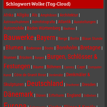
Schlagwort-Wolke (Tag-Cloud)
Allgäu
Afrika
|
|
Als
|
|
Architektur
|
Amphibien
|
|
Atlantik
|
|
Astroaufnahmen
Astrofotografie
Ausstellungen
Automobile
|
Baden-Württemberg
|
|
Bauhaus
Bauwerke
Bayern
|
|
|
|
Berge
Berlin
Blaue Stunde
Blumen
Bornholm
Bretagne
|
|
|
|
|
|
Bodensee
Boote
Burgen, Schlösser &
|
|
|
Brunnen
Brücken
Burgen
Festungen
|
|
Böhmen
|
|
|
Capri
Bäume
Cannes
Computer-
Denkmäler &
|
|
|
Côte de Granit Rose
Kunst
Denkmäler
Deutschland
Skulpturen
|
|
|
Dresden
|
Drachenei
Dänemark
|
|
|
England
|
|
Dünen
Eiffelturm
Erdbeben
Europa
Flüsse & Kanäle
Fische