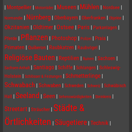
Mühlen
Museen
|
Montpellier
|
|
|
|
|
Nordsee
Motorräder
Nürnberg
|
|
Oberbayern
|
|
|
Oberfranken
Normandie
Objekte
Ostsee
Paris
Okzitanien
Oldtimer
|
|
|
|
|
Parkanlagen
Pflanzen
Photoshop
|
|
|
|
Praia
|
Pferde
Polizei
Primaten
|
|
Raubkatzen
|
|
Quiberon
Raubvögel
Religiöse Bauten
Reptilien
|
|
|
Sachsen
|
Ruinen
Santiago
|
|
Schiffe
|
|
Schleswig-
Schlangen
Sachsen-Anhalt
Schmetterlinge
|
|
|
Holstein
Schlösser & Festungen
Schwabach
|
Schwaben
|
|
|
Schweden
Schwäbisch
Schweiz
Seeland
Seen
|
|
|
|
|
Hall
Sehenswürdigkeiten
Steinkreis
Städte &
Streetart
|
|
Sträucher
Örtlichkeiten
Säugetiere
Technik
|
|
|