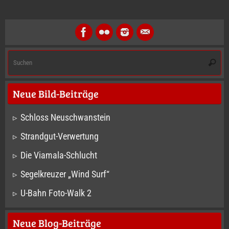
S
Suche
na
Neue Bild-Beiträge
Schloss Neuschwanstein
Strandgut-Verwertung
Die Viamala-Schlucht
Segelkreuzer „Wind Surf“
U-Bahn Foto-Walk 2
Neue Blog-Beiträge