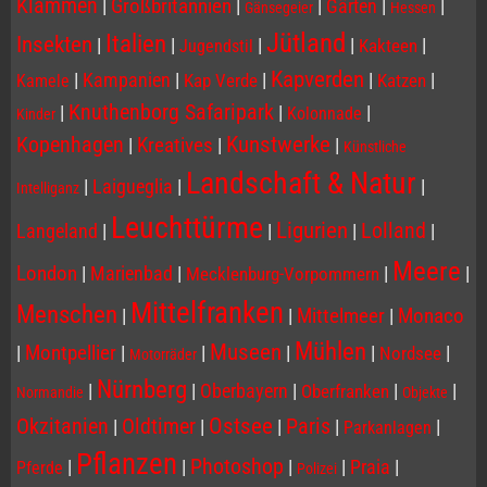
Klammen
|
Großbritannien
|
|
Gärten
|
|
Gänsegeier
Hessen
Jütland
Italien
Insekten
|
|
|
|
|
Kakteen
Jugendstil
Kapverden
|
Kampanien
|
|
|
|
Kap Verde
Katzen
Kamele
Knuthenborg Safaripark
|
|
|
Kolonnade
Kinder
Kopenhagen
Kunstwerke
|
Kreatives
|
|
Künstliche
Landschaft & Natur
|
Laigueglia
|
|
Intelliganz
Leuchttürme
Ligurien
Lolland
Langeland
|
|
|
|
Meere
London
|
Marienbad
|
|
|
Mecklenburg-Vorpommern
Mittelfranken
Menschen
|
|
Mittelmeer
|
Monaco
Mühlen
Museen
|
Montpellier
|
|
|
|
|
Nordsee
Motorräder
Nürnberg
|
|
Oberbayern
|
|
|
Oberfranken
Normandie
Objekte
Ostsee
Paris
Okzitanien
Oldtimer
|
|
|
|
|
Parkanlagen
Pflanzen
Photoshop
|
|
|
|
Praia
|
Pferde
Polizei