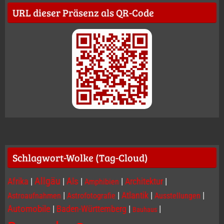
URL dieser Präsenz als QR-Code
Schlagwort-Wolke (Tag-Cloud)
Allgäu
Afrika
|
|
Als
|
|
Architektur
|
Amphibien
|
|
Atlantik
|
|
Astroaufnahmen
Astrofotografie
Ausstellungen
Automobile
|
Baden-Württemberg
|
|
Bauhaus