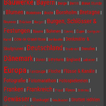
Bauwerke
Bayern
|
|
|
|
Berge
Berlin
Blaue Stunde
Blumen
Bornholm
Bretagne
|
|
|
|
|
|
Bodensee
Boote
Burgen, Schlösser &
|
|
|
Brunnen
Brücken
Burgen
Festungen
|
|
Böhmen
|
|
|
Capri
Bäume
Cannes
Computer-
Denkmäler &
|
|
|
Côte de Granit Rose
Kunst
Denkmäler
Deutschland
Skulpturen
|
|
|
Dresden
|
Drachenei
Dänemark
|
|
|
England
|
|
Dünen
Eiffelturm
Erdbeben
Europa
Flüsse & Kanäle
Fische
|
|
|
|
Fahrzeuge
Fotografie
Fotomarathon
Fotospielereien
|
|
|
Franken
Frankreich
|
|
|
|
|
Fünen
Friaul
Gemona
Gewässer
Grotten Höhlen
|
Glaskugel
|
|
Graubünden