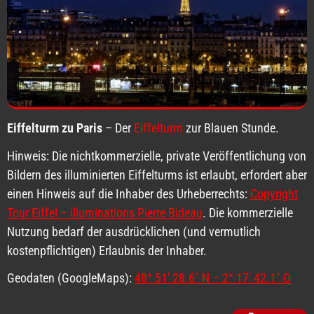
Eiffelturm zu Paris
– Der
Eiffelturm
zur Blauen Stunde.
Hinweis: Die nichtkommerzielle, private Veröffentlichung von
Bildern des illuminierten Eiffelturms ist erlaubt, erfordert aber
einen Hinweis auf die Inhaber des Urheberrechts:
Copyright
Tour Eiffel – illuminations Pierre Bideau
. Die kommerzielle
Nutzung bedarf der ausdrücklichen (und vermutlich
kostenpflichtigen) Erlaubnis der Inhaber.
Geodaten (GoogleMaps):
48° 51′ 28.6″ N – 2° 17′ 42.1″ O