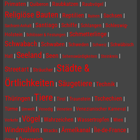
Primaten
|
|
Raubkatzen
|
|
Quiberon
Raubvögel
Religiöse Bauten
Reptilien
|
|
|
Sachsen
|
Ruinen
Santiago
|
|
Schiffe
|
|
Schleswig-
Schlangen
Sachsen-Anhalt
Schmetterlinge
|
|
|
Holstein
Schlösser & Festungen
Schwabach
|
Schwaben
|
|
|
Schweden
Schwäbisch
Schweiz
Seeland
Seen
|
|
|
|
|
Hall
Sehenswürdigkeiten
Steinkreis
Städte &
Streetart
|
|
Sträucher
Örtlichkeiten
Säugetiere
Technik
|
|
|
Tiere
Thüringen
Tschechien
|
|
|
|
|
Tirol
Traunstein
|
|
|
|
|
Türme
Venezianischer Karneval
Umwelt
Venedig
Venetien
Vögel
|
|
Wahrzeichen
|
Wassertropfen
|
|
Wien
Verkehr
Windmühlen
Ärmelkanal
Île-de-France
|
|
|
|
Wracks
|
Österreich