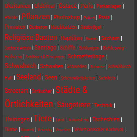
Ostsee
Paris
Okzitanien
Oldtimer
|
|
|
|
|
Parkanlagen
Pflanzen
Photoshop
|
|
|
|
Praia
|
Pferde
Polizei
Primaten
|
|
Raubkatzen
|
|
Quiberon
Raubvögel
Religiöse Bauten
Reptilien
|
|
|
Sachsen
|
Ruinen
Santiago
|
|
Schiffe
|
|
Schleswig-
Schlangen
Sachsen-Anhalt
Schmetterlinge
|
|
|
Holstein
Schlösser & Festungen
Schwabach
|
Schwaben
|
|
|
Schweden
Schwäbisch
Schweiz
Seeland
Seen
|
|
|
|
|
Hall
Sehenswürdigkeiten
Steinkreis
Städte &
Streetart
|
|
Sträucher
Örtlichkeiten
Säugetiere
Technik
|
|
|
Tiere
Thüringen
Tschechien
|
|
|
|
|
Tirol
Traunstein
|
|
|
|
|
Türme
Venezianischer Karneval
Umwelt
Venedig
Venetien