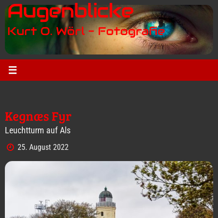
Augenblicke
Zum
Inhalt
Kurt O. Wörl - Fotografie
springen
Kegnæs Fyr
Leuchtturm auf Als
25. August 2022