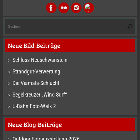
S
Suche
na
Neue Bild-Beiträge
Schloss Neuschwanstein
Strandgut-Verwertung
Die Viamala-Schlucht
Segelkreuzer „Wind Surf“
U-Bahn Foto-Walk 2
Neue Blog-Beiträge
Outdoor-Fotoausstellung 2026