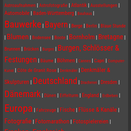
|
|
Atlantik
|
|
Astroaufnahmen
Astrofotografie
Ausstellungen
Automobile
|
Baden-Württemberg
|
|
Bauhaus
Bauwerke
Bayern
|
|
|
|
Berge
Berlin
Blaue Stunde
Blumen
Bornholm
Bretagne
|
|
|
|
|
|
Bodensee
Boote
Burgen, Schlösser &
|
|
|
Brunnen
Brücken
Burgen
Festungen
|
|
Böhmen
|
|
|
Capri
Bäume
Cannes
Computer-
Denkmäler &
|
|
|
Côte de Granit Rose
Kunst
Denkmäler
Deutschland
Skulpturen
|
|
|
Dresden
|
Drachenei
Dänemark
|
|
|
England
|
|
Dünen
Eiffelturm
Erdbeben
Europa
Flüsse & Kanäle
Fische
|
|
|
|
Fahrzeuge
Fotografie
Fotomarathon
Fotospielereien
|
|
|