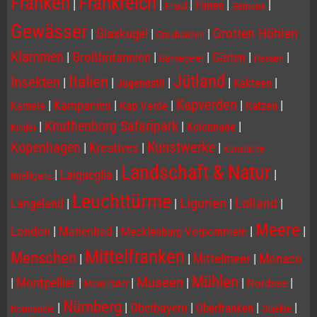
Franken
Frankreich
|
|
|
|
|
Fünen
Friaul
Gemona
Gewässer
Grotten Höhlen
|
Glaskugel
|
|
Graubünden
Klammen
|
Großbritannien
|
|
Gärten
|
|
Gänsegeier
Hessen
Jütland
Italien
Insekten
|
|
|
|
|
Kakteen
Jugendstil
Kapverden
|
Kampanien
|
|
|
|
Kap Verde
Katzen
Kamele
Knuthenborg Safaripark
|
|
|
Kolonnade
Kinder
Kopenhagen
Kunstwerke
|
Kreatives
|
|
Künstliche
Landschaft & Natur
|
Laigueglia
|
|
Intelliganz
Leuchttürme
Ligurien
Lolland
Langeland
|
|
|
|
Meere
London
|
Marienbad
|
|
|
Mecklenburg-Vorpommern
Mittelfranken
Menschen
|
|
Mittelmeer
|
Monaco
Mühlen
Museen
|
Montpellier
|
|
|
|
|
Nordsee
Motorräder
Nürnberg
|
|
Oberbayern
|
|
|
Oberfranken
Normandie
Objekte