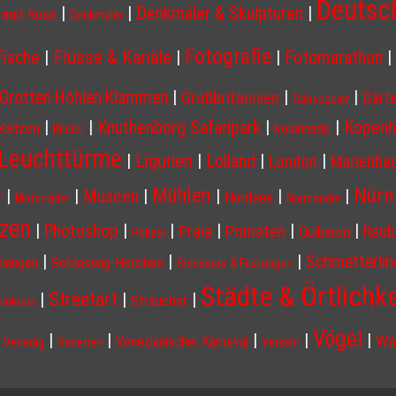
Deutsc
|
|
Denkmäler & Skulpturen
|
ranit Rose
Denkmäler
Fotografie
Flüsse & Kanäle
Fische
|
|
|
Fotomarathon
|
|
|
|
Grotten Höhlen Klammen
Großbritannien
Gärt
Gänsegeier
|
|
Knuthenborg Safaripark
|
|
Kopenh
Katzen
Kolonnade
Kinder
Leuchttürme
Ligurien
|
|
Lolland
|
|
London
Marienba
Nürn
Mühlen
|
|
Museen
|
|
|
|
r
Nordsee
Motorräder
Normandie
nzen
|
|
|
|
|
|
Photoshop
Praia
Primaten
Raub
Quiberon
Polizei
|
|
|
Schmetterlin
Schleswig-Holstein
hlangen
Schlösser & Festungen
Städte & Örtlichk
Streetart
|
|
|
Sträucher
einkreis
Vögel
|
|
|
|
|
|
Wa
Venezianischer Karneval
Venedig
Venetien
Verkehr