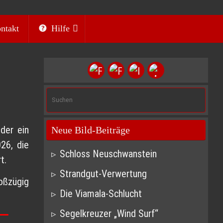
ntakt
Hilfe
Suc
Such
nach
der ein
Neue Bild-Beiträge
26, die
Schloss Neuschwanstein
t.
Strandgut-Verwertung
oßzügig
Die Viamala-Schlucht
Segelkreuzer „Wind Surf“