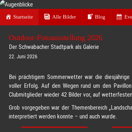
Zum
Zum
Inhalt
Startseite
Alle Bilder
Blog
Eve
Inhalt
Augenblicke
springen
springen
Outdoor-Fotoausstellung 2026
Kurt O. Wörl - Fotografie
Der Schwabacher Stadtpark als Galerie
22. Juni 2026
Bei prächtigem Sommerwetter war die diesjährige
voller Erfolg. Auf den Wegen rund um den Pavillo
Clubmitglieder wieder 42 Bilder vor, auf wetterfeste
Grob vorgegeben war der Themenbereich „Landscha
interpretiert werden konnte – und auch wurde.