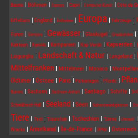
|
|
|
|
|
Böhmen
Capri
Côte de G
Bäume
Cannes
Computer-Kunst
Europa
|
|
|
|
|
England
Eiffelturm
Fahrzeuge
Erdbeben
Gewässer
|
|
|
|
|
Glaskugel
Fünen
Gemona
Graubünden
|
|
|
|
Kapverden
|
Kampanien
Kakteen
Kap Verde
Kamele
Landschaft & Natur
|
|
|
Laigueglia
Langeland
Mittelfranken
|
|
|
Mittelmeer
Monaco
Montpellie
Pfla
Ostsee
|
|
Paris
|
|
|
Oldtimer
Parkanlagen
Pferde
|
|
|
|
|
Santiago
Sachsen
Schiffe
Sc
Ruinen
Sachsen-Anhalt
Seeland
Seen
|
|
|
|
Schwäbisch Hall
Sehenswürdigkeiten
St
Tiere
|
|
|
Tschechien
|
|
Türme
Tirol
Traunstein
Umwelt
|
Ärmelkanal
|
Île-de-France
|
|
Österreich
Wracks
ÖPNV