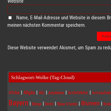
Website
Name, E-Mail-Adresse und Website in diesem Br
meinen nächsten Kommentar speichern.
Diese Website verwendet Akismet, um Spam zu redu
Schlagwort-Wolke (Tag-Cloud)
|
|
|
|
|
Allgäu
Afrika
Als
Architektur
Amphibien
Astroaufna
Bayern
Blumen
|
|
|
|
|
Berge
Berlin
Blaue Stunde
Bode