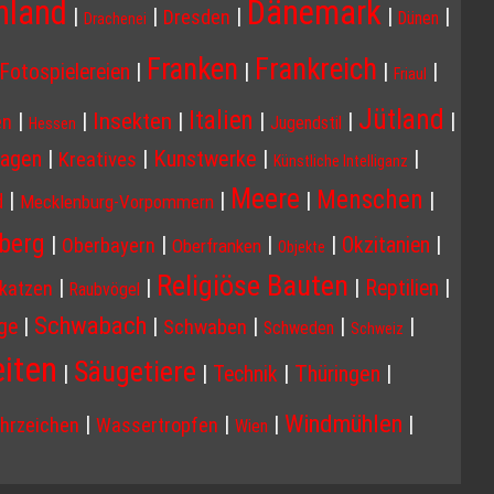
Dänemark
hland
|
|
|
|
|
Dresden
Dünen
Drachenei
Franken
Frankreich
|
|
|
|
Fotospielereien
Friaul
Jütland
Italien
Insekten
|
|
|
|
|
|
en
Jugendstil
Hessen
agen
|
|
Kunstwerke
|
|
Kreatives
Künstliche Intelliganz
Meere
Menschen
|
|
|
|
d
Mecklenburg-Vorpommern
berg
|
|
|
|
|
Okzitanien
Oberbayern
Oberfranken
Objekte
Religiöse Bauten
|
|
|
|
Reptilien
katzen
Raubvögel
Schwabach
|
|
|
|
|
ge
Schwaben
Schweden
Schweiz
eiten
Säugetiere
|
|
|
Thüringen
|
Technik
Windmühlen
|
|
|
|
hrzeichen
Wassertropfen
Wien