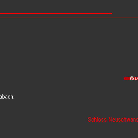
🖨️ 
abach
.
Schloss Neuschwan