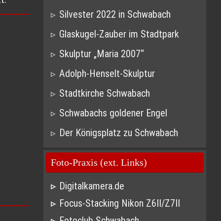
Silvester 2022 in Schwabach
Glaskugel-Zauber im Stadtpark
Skulptur „Maria 2007“
Adolph-Henselt-Skulptur
Stadtkirche Schwabach
Schwabachs goldener Engel
Der Königsplatz zu Schwabach
Foto-Praxis (ext. Links)
Digitalkamera.de
Focus-Stacking Nikon Z6II/Z7II
Fotoclub Schwabach