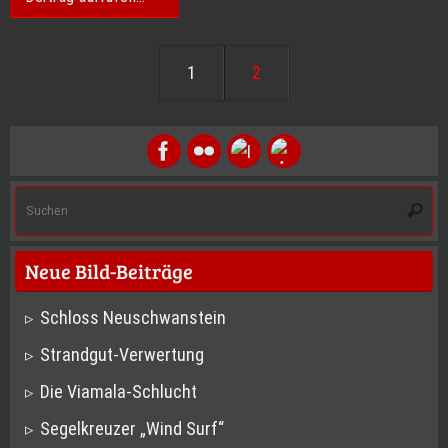
1
2
S
Suche
na
Neue Bild-Beiträge
Schloss Neuschwanstein
Strandgut-Verwertung
Die Viamala-Schlucht
Segelkreuzer „Wind Surf“