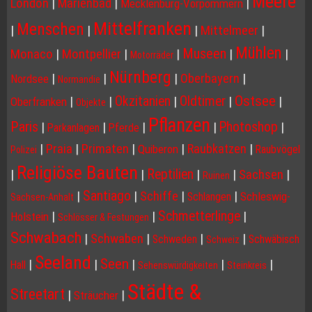
Meere
London
|
Marienbad
|
|
Mecklenburg-Vorpommern
Mittelfranken
Menschen
|
|
|
Mittelmeer
|
Mühlen
Museen
Monaco
|
Montpellier
|
|
|
|
Motorräder
Nürnberg
|
|
|
Oberbayern
|
Nordsee
Normandie
Ostsee
Okzitanien
Oldtimer
|
|
|
|
|
Oberfranken
Objekte
Pflanzen
Paris
Photoshop
|
|
|
|
|
Parkanlagen
Pferde
|
Praia
|
Primaten
|
|
Raubkatzen
|
Quiberon
Raubvögel
Polizei
Religiöse Bauten
Reptilien
|
|
|
|
Sachsen
|
Ruinen
Santiago
|
|
Schiffe
|
|
Schleswig-
Schlangen
Sachsen-Anhalt
Schmetterlinge
|
|
|
Holstein
Schlösser & Festungen
Schwabach
|
Schwaben
|
|
|
Schweden
Schwäbisch
Schweiz
Seeland
Seen
|
|
|
|
|
Hall
Sehenswürdigkeiten
Steinkreis
Städte &
Streetart
|
|
Sträucher