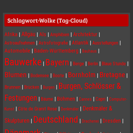
Schlagwort-Wolke (Tag-Cloud)
Allgäu
Afrika
|
|
Als
|
|
Architektur
|
Amphibien
|
|
Atlantik
|
|
Astroaufnahmen
Astrofotografie
Ausstellungen
Automobile
|
Baden-Württemberg
|
|
Bauhaus
Bauwerke
Bayern
|
|
|
|
|
Berge
Berlin
Blaue Stunde
Blumen
Bornholm
Bretagne
|
|
|
|
|
Bodensee
Boote
Burgen, Schlösser &
|
|
|
Brunnen
Brücken
Burgen
Festungen
|
|
Böhmen
|
|
|
Capri
Bäume
Cannes
Computer-
Denkmäler &
|
|
|
Côte de Granit Rose
Kunst
Denkmäler
Deutschland
Skulpturen
|
|
|
Dresden
|
Drachenei
Dänemark