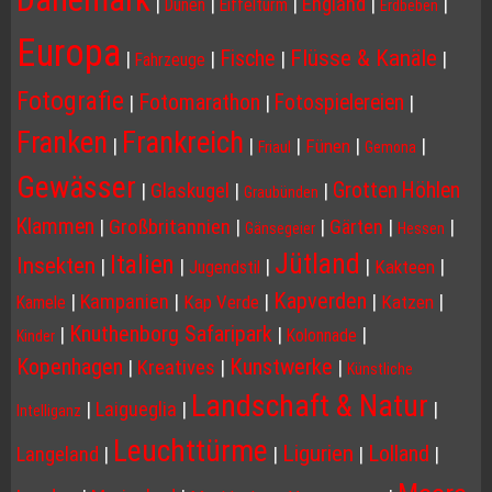
|
|
|
England
|
|
Dünen
Eiffelturm
Erdbeben
Europa
Flüsse & Kanäle
Fische
|
|
|
|
Fahrzeuge
Fotografie
Fotomarathon
Fotospielereien
|
|
|
Franken
Frankreich
|
|
|
|
|
Fünen
Friaul
Gemona
Gewässer
Grotten Höhlen
|
Glaskugel
|
|
Graubünden
Klammen
|
Großbritannien
|
|
Gärten
|
|
Gänsegeier
Hessen
Jütland
Italien
Insekten
|
|
|
|
|
Kakteen
Jugendstil
Kapverden
|
Kampanien
|
|
|
|
Kap Verde
Katzen
Kamele
Knuthenborg Safaripark
|
|
|
Kolonnade
Kinder
Kopenhagen
Kunstwerke
|
Kreatives
|
|
Künstliche
Landschaft & Natur
|
Laigueglia
|
|
Intelliganz
Leuchttürme
Ligurien
Lolland
Langeland
|
|
|
|