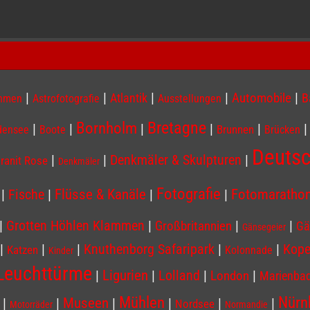
|
|
|
|
|
Atlantik
Automobile
B
ahmen
Astrofotografie
Ausstellungen
Bornholm
Bretagne
|
|
|
|
|
Brunnen
densee
Boote
Brücken
Deutsc
|
|
Denkmäler & Skulpturen
|
ranit Rose
Denkmäler
Fotografie
Flüsse & Kanäle
|
Fische
|
|
|
Fotomaratho
|
|
|
|
Grotten Höhlen Klammen
Großbritannien
Gä
Gänsegeier
|
|
|
Knuthenborg Safaripark
|
|
Kop
Katzen
Kolonnade
Kinder
Leuchttürme
Ligurien
|
|
Lolland
|
|
London
Marienba
Nürn
Mühlen
|
|
Museen
|
|
|
|
Nordsee
Motorräder
Normandie