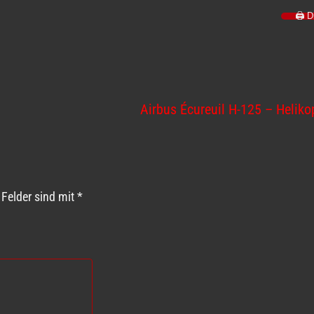
🖨️ 
Airbus Écureuil H-125 – Heliko
 Felder sind mit
*