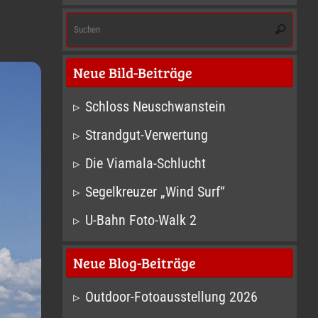
Suc
Suchen
nach
Neue Bild-Beiträge
Schloss Neuschwanstein
Strandgut-Verwertung
Die Viamala-Schlucht
Segelkreuzer „Wind Surf“
U-Bahn Foto-Walk 2
Neue Blog-Beiträge
Outdoor-Fotoausstellung 2026