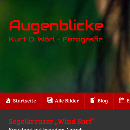
Zum
Inhalt
Augenblicke
springen
Kurt O. Wörl - Fotografie
Zum
Startseite
Alle Bilder
Blog
E
Inhalt
springen
Segelkreuzer „Wind Surf“
Kreuzfahrt mit hybridem Antrieb