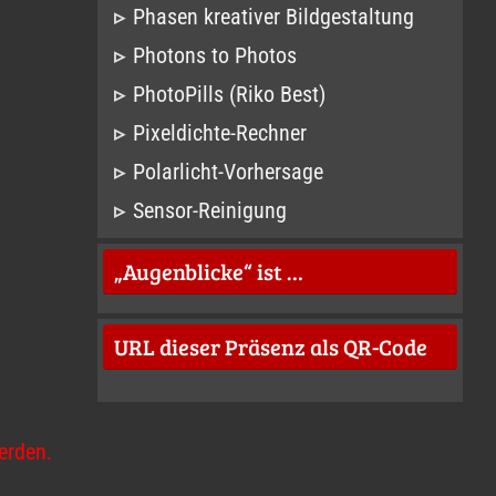
Phasen kreativer Bildgestaltung
Photons to Photos
PhotoPills (Riko Best)
Pixeldichte-Rechner
Polarlicht-Vorhersage
Sensor-Reinigung
„Augenblicke“ ist …
URL dieser Präsenz als QR-Code
erden.