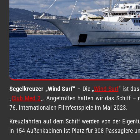
Segelkreuzer „Wind Surf“
– Die „
Wind Surf
“ ist da
„
Club Med 2
„. Angetroffen hatten wir das Schiff 
76. Internationalen Filmfestspiele im Mai 2023.
Kreuzfahrten auf dem Schiff werden von der Eigen
in 154 Außenkabinen ist Platz für 308 Passagiere u