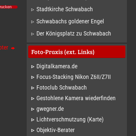
Drucken
Stadtkirche Schwabach
Schwabachs goldener Engel
Der Königsplatz zu Schwabach
pter
Foto-Praxis (ext. Links)
Digitalkamera.de
Focus-Stacking Nikon Z6II/Z7II
Fotoclub Schwabach
Gestohlene Kamera wiederfinden
gwegner.de
Lichtverschmutzung (Karte)
Objektiv-Berater