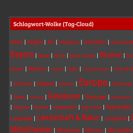
Schlagwort-Wolke (Tag-Cloud)
|
|
|
|
|
Allgäu
Afrika
Als
Architektur
Amphibien
Astroaufn
Bayern
Blumen
|
|
|
|
|
Berge
Berlin
Blaue Stunde
Bo
|
|
|
|
|
Böhmen
Capri
Côte de G
Bäume
Cannes
Computer-Kunst
Europa
|
|
|
|
|
England
Eiffelturm
Fahrzeuge
Erdbeben
Gewässer
|
|
|
|
|
Glaskugel
Fünen
Gemona
Graubünden
|
|
|
|
|
Kapverden
Kampanien
Kakteen
Kap Verde
Kamele
Landschaft & Natur
|
|
|
Laigueglia
Langeland
Mittelfranken
|
|
|
Mittelmeer
Monaco
Montpellier