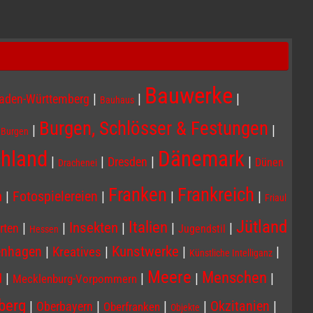
Bauwerke
|
|
|
aden-Württemberg
Bauhaus
Burgen, Schlösser & Festungen
|
|
|
Burgen
Dänemark
hland
|
|
|
|
Dresden
Dünen
Drachenei
Franken
Frankreich
n
|
|
|
|
Fotospielereien
Friaul
Jütland
Italien
Insekten
|
|
|
|
|
rten
Jugendstil
Hessen
enhagen
|
|
Kunstwerke
|
|
Kreatives
Künstliche Intelliganz
Meere
Menschen
|
|
|
|
d
Mecklenburg-Vorpommern
berg
|
|
|
|
|
Okzitanien
Oberbayern
Oberfranken
Objekte