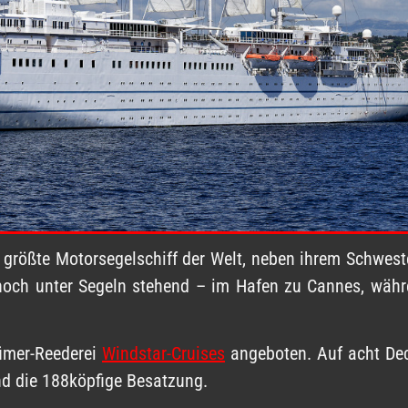
s größte Motorsegelschiff der Welt, neben ihrem Schwest
– noch unter Segeln stehend – im Hafen zu Cannes, währ
tümer-Reederei
Windstar-Cruises
angeboten. Auf acht De
nd die 188köpfige Besatzung.