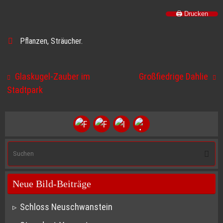
🖨️ Drucken
Pflanzen
,
Sträucher
.
Glaskugel-Zauber im
Großfiedrige Dahlie
Stadtpark
S
Suche
na
Neue Bild-Beiträge
Schloss Neuschwanstein