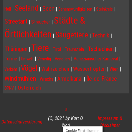
Seeland
Seen
|
|
|
|
|
Hall
Sehenswürdigkeiten
Steinkreis
Städte &
Streetart
|
|
Sträucher
Örtlichkeiten
Säugetiere
Technik
|
|
|
Tiere
Thüringen
Tschechien
|
|
|
|
|
Tirol
Traunstein
|
|
|
|
|
Türme
Venezianischer Karneval
Umwelt
Venedig
Venetien
Vögel
|
|
Wahrzeichen
|
Wassertropfen
|
|
Wien
Verkehr
Windmühlen
Ärmelkanal
Île-de-France
|
|
|
|
Wracks
|
Österreich
ÖPNV
(C) 2021 by Kurt O.
Impressum &
Datenschutzerklärung
Wörl
Disclaimer
Cookie Einstellungen