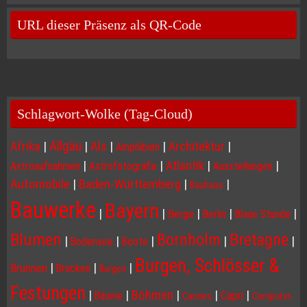
URL dieser Präsenz als QR-Code
Schlagwort-Wolke (Tag-Cloud)
Allgäu
Afrika
|
|
Als
|
|
Architektur
|
Amphibien
|
|
Atlantik
|
|
Astroaufnahmen
Astrofotografie
Ausstellungen
Automobile
|
Baden-Württemberg
|
|
Bauhaus
Bauwerke
Bayern
|
|
|
|
|
Berge
Berlin
Blaue Stunde
Blumen
Bornholm
Bretagne
|
|
|
|
|
Bodensee
Boote
Burgen, Schlösser &
|
|
|
Brunnen
Brücken
Burgen
Festungen
|
|
Böhmen
|
|
|
Capri
Bäume
Cannes
Computer-