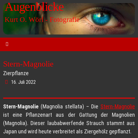
Augenblicke
Zum
Inhalt
Kurt O. Wörl - Fotografie
springen
Stern-Magnolie
Zierpflanze
16. Juli 2022
Stern-Magnolie
(Magnolia stellata) – Die
Stern-Magnolie
ist eine Pflanzenart aus der Gattung der Magnolien
(Magnolia). Dieser laubabwerfende Strauch stammt aus
Japan und wird heute verbreitet als Ziergehölz gepflanzt.