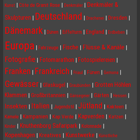
Denkmäler &
|
|
|
Côte de Granit Rose
Kunst
Denkmäler
Deutschland
Skulpturen
|
|
|
Dresden
|
Drachenei
Dänemark
|
|
|
England
|
|
Dünen
Eiffelturm
Erdbeben
Europa
Flüsse & Kanäle
Fische
|
|
|
|
Fahrzeuge
Fotografie
Fotomarathon
Fotospielereien
|
|
|
Franken
Frankreich
|
|
|
|
|
Fünen
Friaul
Gemona
Gewässer
Grotten Höhlen
|
Glaskugel
|
|
Graubünden
Klammen
|
Großbritannien
|
|
Gärten
|
|
Gänsegeier
Hessen
Jütland
Italien
Insekten
|
|
|
|
|
Kakteen
Jugendstil
Kapverden
|
Kampanien
|
|
|
|
Kap Verde
Katzen
Kamele
Knuthenborg Safaripark
|
|
|
Kolonnade
Kinder
Kopenhagen
Kunstwerke
|
Kreatives
|
|
Künstliche