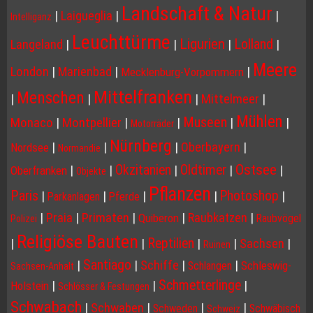
Landschaft & Natur
|
Laigueglia
|
|
Intelliganz
Leuchttürme
Ligurien
Lolland
Langeland
|
|
|
|
Meere
London
|
Marienbad
|
|
Mecklenburg-Vorpommern
Mittelfranken
Menschen
|
|
|
Mittelmeer
|
Mühlen
Museen
Monaco
|
Montpellier
|
|
|
|
Motorräder
Nürnberg
|
|
|
Oberbayern
|
Nordsee
Normandie
Ostsee
Okzitanien
Oldtimer
|
|
|
|
|
Oberfranken
Objekte
Pflanzen
Paris
Photoshop
|
|
|
|
|
Parkanlagen
Pferde
|
Praia
|
Primaten
|
|
Raubkatzen
|
Quiberon
Raubvögel
Polizei
Religiöse Bauten
Reptilien
|
|
|
|
Sachsen
|
Ruinen
Santiago
|
|
Schiffe
|
|
Schleswig-
Schlangen
Sachsen-Anhalt
Schmetterlinge
|
|
|
Holstein
Schlösser & Festungen
Schwabach
|
Schwaben
|
|
|
Schweden
Schwäbisch
Schweiz