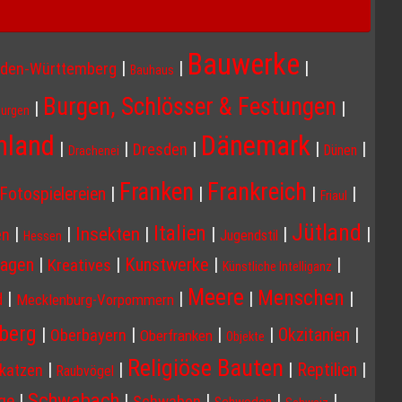
Bauwerke
|
|
|
den-Württemberg
Bauhaus
Burgen, Schlösser & Festungen
|
|
Burgen
Dänemark
hland
|
|
|
|
|
Dresden
Dünen
Drachenei
Franken
Frankreich
|
|
|
|
Fotospielereien
Friaul
Jütland
Italien
Insekten
|
|
|
|
|
|
en
Jugendstil
Hessen
agen
|
|
Kunstwerke
|
|
Kreatives
Künstliche Intelliganz
Meere
Menschen
|
|
|
|
d
Mecklenburg-Vorpommern
berg
|
|
|
|
|
Okzitanien
Oberbayern
Oberfranken
Objekte
Religiöse Bauten
|
|
|
|
Reptilien
katzen
Raubvögel
Schwabach
|
|
|
|
|
ge
Schwaben