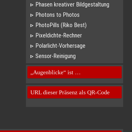
Phasen kreativer Bildgestaltung
Photons to Photos
PhotoPills (Riko Best)
Pixeldichte-Rechner
Polarlicht-Vorhersage
Sensor-Reinigung
„Augenblicke“ ist …
URL dieser Präsenz als QR-Code