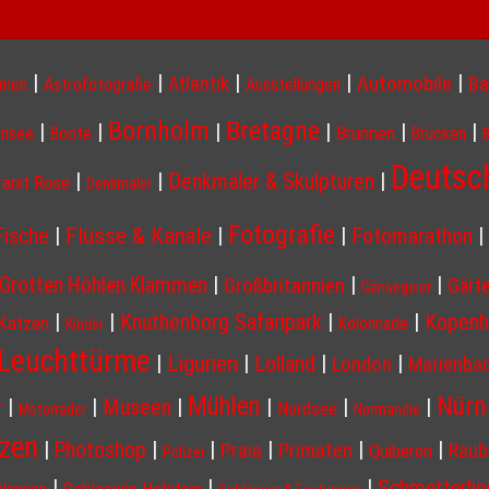
|
|
|
|
|
Atlantik
Automobile
Ba
hmen
Astrofotografie
Ausstellungen
Bornholm
Bretagne
|
|
|
|
|
|
Brunnen
nsee
Boote
Brücken
Deutsc
|
|
Denkmäler & Skulpturen
|
ranit Rose
Denkmäler
Fotografie
Flüsse & Kanäle
Fische
|
|
|
Fotomarathon
|
|
|
|
Grotten Höhlen Klammen
Großbritannien
Gärt
Gänsegeier
|
|
Knuthenborg Safaripark
|
|
Kopenh
Katzen
Kolonnade
Kinder
Leuchttürme
Ligurien
|
|
Lolland
|
|
London
Marienba
Nürn
Mühlen
|
|
Museen
|
|
|
|
r
Nordsee
Motorräder
Normandie
nzen
|
|
|
|
|
|
Photoshop
Praia
Primaten
Raub
Quiberon
Polizei
|
|
|
Schmetterlin
Schleswig-Holstein