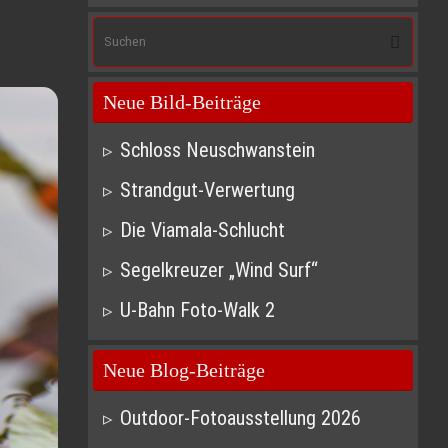
Suc
Suchen
nach
Neue Bild-Beiträge
Schloss Neuschwanstein
Strandgut-Verwertung
Die Viamala-Schlucht
Segelkreuzer „Wind Surf“
U-Bahn Foto-Walk 2
Neue Blog-Beiträge
Outdoor-Fotoausstellung 2026