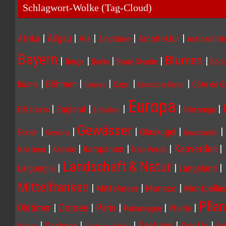
Schlagwort-Wolke (Tag-Cloud)
|
|
|
|
|
Allgäu
Afrika
Als
Architektur
Amphibien
Astroaufna
Bayern
Blumen
|
|
|
|
|
Berge
Berlin
Blaue Stunde
Bode
|
|
|
|
|
Böhmen
Capri
Côte de G
Bäume
Cannes
Computer-Kunst
Europa
|
|
|
|
|
England
Eiffelturm
Fahrzeuge
Erdbeben
Gewässer
|
|
|
|
|
Glaskugel
Fünen
Gemona
Graubünden
|
|
|
|
Kapverden
|
Kampanien
Kakteen
Kap Verde
Kamele
Landschaft & Natur
|
|
|
Laigueglia
Langeland
Mittelfranken
|
|
|
Mittelmeer
Monaco
Montpellie
Pfla
Ostsee
|
|
Paris
|
|
|
Oldtimer
Parkanlagen
Pferde
|
|
|
|
|
Santiago
Sachsen
Schiffe