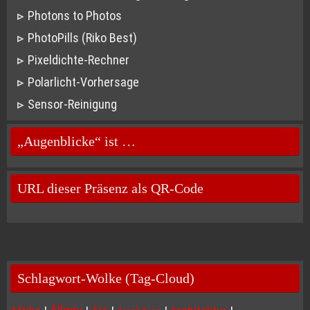
Photons to Photos
PhotoPills (Riko Best)
Pixeldichte-Rechner
Polarlicht-Vorhersage
Sensor-Reinigung
„Augenblicke“ ist …
URL dieser Präsenz als QR-Code
Schlagwort-Wolke (Tag-Cloud)