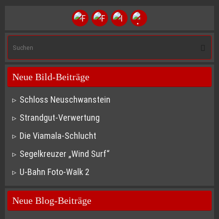
S
Suche
na
Neue Bild-Beiträge
Schloss Neuschwanstein
Strandgut-Verwertung
Die Viamala-Schlucht
Segelkreuzer „Wind Surf“
U-Bahn Foto-Walk 2
Neue Blog-Beiträge