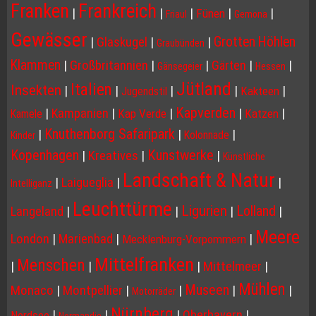
Franken
Frankreich
|
|
|
|
|
Fünen
Friaul
Gemona
Gewässer
Grotten Höhlen
|
Glaskugel
|
|
Graubünden
Klammen
|
Großbritannien
|
|
Gärten
|
|
Gänsegeier
Hessen
Jütland
Italien
Insekten
|
|
|
|
|
Kakteen
Jugendstil
Kapverden
|
Kampanien
|
|
|
|
Kap Verde
Katzen
Kamele
Knuthenborg Safaripark
|
|
|
Kolonnade
Kinder
Kopenhagen
Kunstwerke
|
Kreatives
|
|
Künstliche
Landschaft & Natur
|
Laigueglia
|
|
Intelliganz
Leuchttürme
Ligurien
Lolland
Langeland
|
|
|
|
Meere
London
|
Marienbad
|
|
Mecklenburg-Vorpommern
Mittelfranken
Menschen
|
|
|
Mittelmeer
|
Mühlen
Museen
Monaco
|
Montpellier
|
|
|
|
Motorräder
Nürnberg
|
|
|
Oberbayern
|
Nordsee