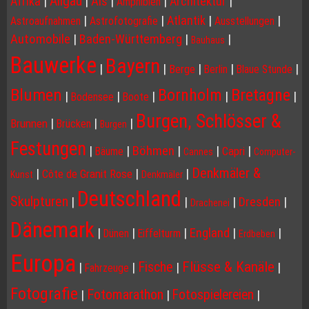
Allgäu
Afrika
|
|
Als
|
|
Architektur
|
Amphibien
|
|
Atlantik
|
|
Astroaufnahmen
Astrofotografie
Ausstellungen
Automobile
|
Baden-Württemberg
|
|
Bauhaus
Bauwerke
Bayern
|
|
|
|
|
Berge
Berlin
Blaue Stunde
Blumen
Bornholm
Bretagne
|
|
|
|
|
Bodensee
Boote
Burgen, Schlösser &
|
|
|
Brunnen
Brücken
Burgen
Festungen
|
|
Böhmen
|
|
|
Capri
Bäume
Cannes
Computer-
Denkmäler &
|
|
|
Côte de Granit Rose
Kunst
Denkmäler
Deutschland
Skulpturen
|
|
|
Dresden
|
Drachenei
Dänemark
|
|
|
England
|
|
Dünen
Eiffelturm
Erdbeben
Europa
Flüsse & Kanäle
Fische
|
|
|
|
Fahrzeuge
Fotografie
Fotomarathon
Fotospielereien
|
|
|