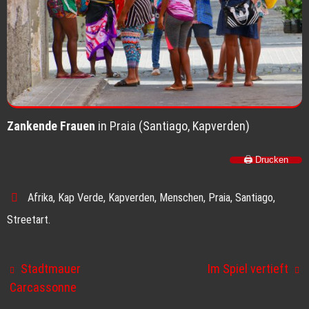
Zankende Frauen
in Praia (Santiago, Kapverden)
🖨️ Drucken
Afrika
,
Kap Verde
,
Kapverden
,
Menschen
,
Praia
,
Santiago
,
Streetart
.
Stadtmauer
Im Spiel vertieft
Carcassonne