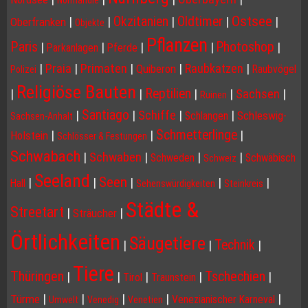
Normandie
Ostsee
Okzitanien
Oldtimer
|
|
|
|
|
Oberfranken
Objekte
Pflanzen
Paris
Photoshop
|
|
|
|
|
Parkanlagen
Pferde
|
Praia
|
Primaten
|
|
Raubkatzen
|
Quiberon
Raubvögel
Polizei
Religiöse Bauten
Reptilien
|
|
|
|
Sachsen
|
Ruinen
Santiago
|
|
Schiffe
|
|
Schleswig-
Schlangen
Sachsen-Anhalt
Schmetterlinge
|
|
|
Holstein
Schlösser & Festungen
Schwabach
|
Schwaben
|
|
|
Schweden
Schwäbisch
Schweiz
Seeland
Seen
|
|
|
|
|
Hall
Sehenswürdigkeiten
Steinkreis
Städte &
Streetart
|
|
Sträucher
Örtlichkeiten
Säugetiere
Technik
|
|
|
Tiere
Thüringen
Tschechien
|
|
|
|
|
Tirol
Traunstein
|
|
|
|
|
Türme
Venezianischer Karneval
Umwelt
Venedig
Venetien