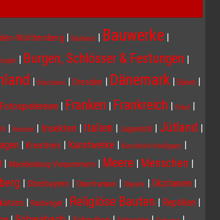
Bauwerke
|
|
|
den-Württemberg
Bauhaus
Burgen, Schlösser & Festungen
|
|
Burgen
Dänemark
hland
|
|
|
|
|
Dresden
Dünen
Drachenei
Franken
Frankreich
|
|
|
|
Fotospielereien
Friaul
Jütland
Italien
Insekten
|
|
|
|
|
|
en
Jugendstil
Hessen
agen
|
|
Kunstwerke
|
|
Kreatives
Künstliche Intelliganz
Meere
Menschen
|
|
|
|
d
Mecklenburg-Vorpommern
berg
|
|
|
|
|
Okzitanien
Oberbayern
Oberfranken
Objekte
Religiöse Bauten
|
|
|
|
Reptilien
katzen
Raubvögel
Schwabach
|
|
|
|
|
ge
Schwaben