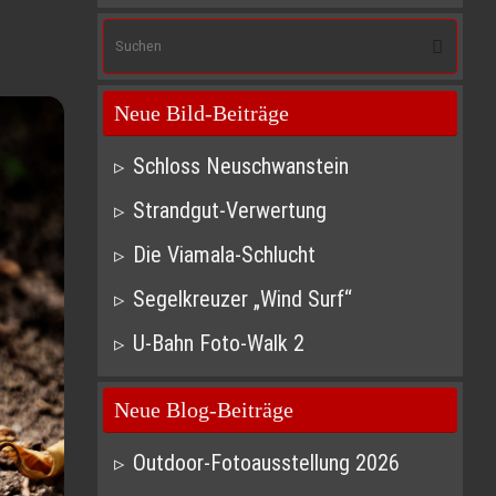
Suc
Suchen
nach
Neue Bild-Beiträge
Schloss Neuschwanstein
Strandgut-Verwertung
Die Viamala-Schlucht
Segelkreuzer „Wind Surf“
U-Bahn Foto-Walk 2
Neue Blog-Beiträge
Outdoor-Fotoausstellung 2026