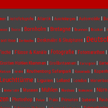
|
|
|
|
|
Atlantik
Automobile
Ba
hmen
Astrofotografie
Ausstellungen
Bornholm
Bretagne
|
|
|
|
|
|
Brunnen
nsee
Boote
Brücken
Deutsc
|
|
Denkmäler & Skulpturen
|
ranit Rose
Denkmäler
Fotografie
Flüsse & Kanäle
Fische
|
|
|
Fotomarathon
|
|
|
|
Grotten Höhlen Klammen
Großbritannien
Gärt
Gänsegeier
|
|
Knuthenborg Safaripark
|
|
Kopenh
Katzen
Kolonnade
Kinder
Leuchttürme
Ligurien
|
|
Lolland
|
|
London
Marienba
Nürn
Mühlen
|
|
Museen
|
|
|
|
r
Nordsee
Motorräder
Normandie
nzen
|
|
|
|
|
|
Photoshop
Praia
Primaten
Raub
Quiberon
Polizei
|
|
|
Schmetterlin
Schleswig-Holstein