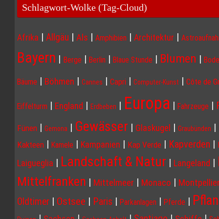
Schlagwort-Wolke (Tag-Cloud)
|
|
|
|
|
Allgäu
Afrika
Als
Architektur
Amphibien
Astroaufna
Bayern
Blumen
|
|
|
|
|
Berge
Berlin
Blaue Stunde
Bode
|
|
|
|
|
Böhmen
Capri
Côte de G
Bäume
Cannes
Computer-Kunst
Europa
|
|
|
|
|
England
Eiffelturm
Fahrzeuge
Erdbeben
Gewässer
|
|
|
|
|
Glaskugel
Fünen
Gemona
Graubünden
|
|
|
|
Kapverden
|
Kampanien
Kakteen
Kap Verde
Kamele
Landschaft & Natur
|
|
|
Laigueglia
Langeland
Mittelfranken
|
|
|
Mittelmeer
Monaco
Montpellie
Pfla
Ostsee
|
|
Paris
|
|
|
Oldtimer
Parkanlagen
Pferde
|
|
|
|
|
Santiago
Sachsen
Schiffe