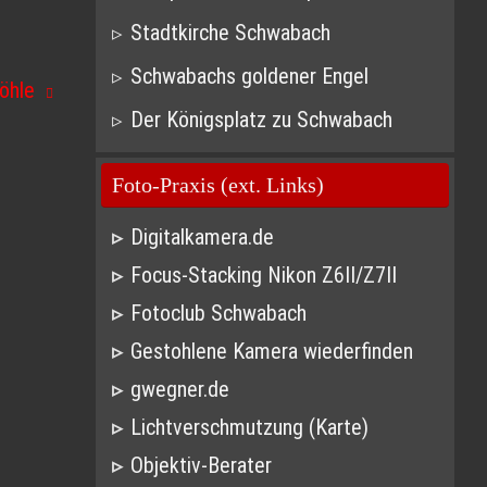
Stadtkirche Schwabach
Schwabachs goldener Engel
öhle
Der Königsplatz zu Schwabach
Foto-Praxis (ext. Links)
Digitalkamera.de
Focus-Stacking Nikon Z6II/Z7II
Fotoclub Schwabach
Gestohlene Kamera wiederfinden
gwegner.de
Lichtverschmutzung (Karte)
Objektiv-Berater