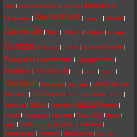
Denkmäler &
|
|
|
Côte de Granit Rose
Kunst
Denkmäler
Deutschland
Skulpturen
|
|
|
Dresden
|
Drachenei
Dänemark
|
|
|
England
|
|
Dünen
Eiffelturm
Erdbeben
Europa
Flüsse & Kanäle
Fische
|
|
|
|
Fahrzeuge
Fotografie
Fotomarathon
Fotospielereien
|
|
|
Franken
Frankreich
|
|
|
|
|
Fünen
Friaul
Gemona
Gewässer
Grotten Höhlen
|
Glaskugel
|
|
Graubünden
Klammen
|
Großbritannien
|
|
Gärten
|
|
Gänsegeier
Hessen
Jütland
Italien
Insekten
|
|
|
|
|
Kakteen
Jugendstil
Kapverden
|
Kampanien
|
|
|
|
Kap Verde
Katzen
Kamele
Knuthenborg Safaripark
|
|
|
Kolonnade
Kinder
Kopenhagen
Kunstwerke
|
Kreatives
|
|
Künstliche