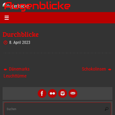
Augenblicke
Zum
Inhalt
Kurt O. Wörl - Fotografie
springen
Durchblicke
8. April 2023
Dänemarks
Schokolinsen
Leuchttürme
S
Suche
na