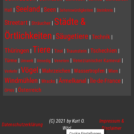
Seeland
Seen
|
|
|
|
|
Hall
Sehenswürdigkeiten
Steinkreis
Städte &
Streetart
|
|
Sträucher
Örtlichkeiten
Säugetiere
Technik
|
|
|
Tiere
Thüringen
Tschechien
|
|
|
|
|
Tirol
Traunstein
|
|
|
|
|
Türme
Venezianischer Karneval
Umwelt
Venedig
Venetien
Vögel
|
|
Wahrzeichen
|
Wassertropfen
|
|
Wien
Verkehr
Windmühlen
Ärmelkanal
Île-de-France
|
|
|
|
Wracks
|
Österreich
ÖPNV
(C) 2021 by Kurt O.
Impressum &
Datenschutzerklärung
Wörl
Disclaimer
Cookie Einstellungen