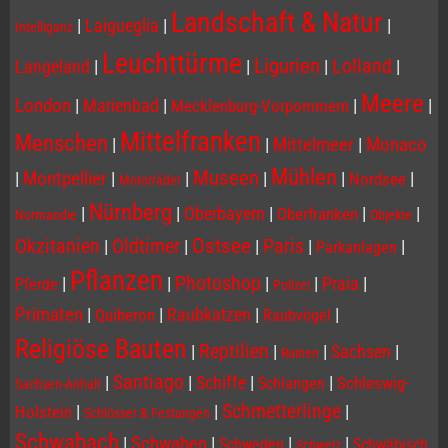
Landschaft & Natur
|
Laigueglia
|
|
Intelliganz
Leuchttürme
Ligurien
Lolland
Langeland
|
|
|
|
Meere
London
|
Marienbad
|
|
|
Mecklenburg-Vorpommern
Mittelfranken
Menschen
|
|
Mittelmeer
|
Monaco
Mühlen
Museen
|
Montpellier
|
|
|
|
|
Nordsee
Motorräder
Nürnberg
|
|
Oberbayern
|
|
|
Oberfranken
Normandie
Objekte
Ostsee
Paris
Okzitanien
Oldtimer
|
|
|
|
|
Parkanlagen
Pflanzen
Photoshop
|
|
|
|
Praia
|
Pferde
Polizei
Primaten
|
|
Raubkatzen
|
|
Quiberon
Raubvögel
Religiöse Bauten
Reptilien
|
|
|
Sachsen
|
Ruinen
Santiago
|
|
Schiffe
|
|
Schleswig-
Schlangen
Sachsen-Anhalt
Schmetterlinge
|
|
|
Holstein
Schlösser & Festungen
Schwabach
|
Schwaben
|
|
|
Schweden
Schwäbisch
Schweiz