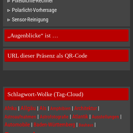
Pixeldichte-Rechner
Polarlicht-Vorhersage
Sensor-Reinigung
„Augenblicke“ ist …
URL dieser Präsenz als QR-Code
Schlagwort-Wolke (Tag-Cloud)
Allgäu
Afrika
|
|
Als
|
|
Architektur
|
Amphibien
|
|
Atlantik
|
|
Astroaufnahmen
Astrofotografie
Ausstellungen
Automobile
|
Baden-Württemberg
|
|
Bauhaus