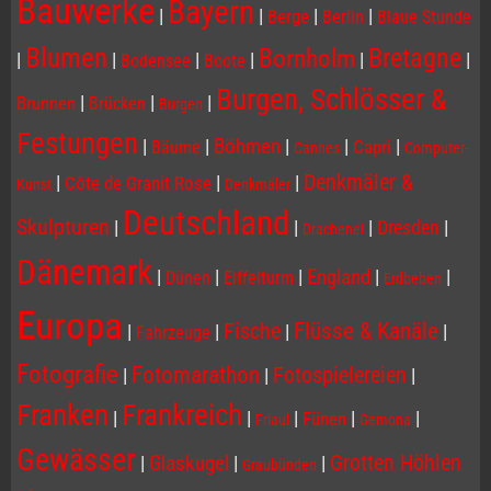
Bauwerke
Bayern
|
|
|
|
Berge
Berlin
Blaue Stunde
Blumen
Bornholm
Bretagne
|
|
|
|
|
|
Bodensee
Boote
Burgen, Schlösser &
|
|
|
Brunnen
Brücken
Burgen
Festungen
|
|
Böhmen
|
|
|
Capri
Bäume
Cannes
Computer-
Denkmäler &
|
|
|
Côte de Granit Rose
Kunst
Denkmäler
Deutschland
Skulpturen
|
|
|
Dresden
|
Drachenei
Dänemark
|
|
|
England
|
|
Dünen
Eiffelturm
Erdbeben
Europa
Flüsse & Kanäle
Fische
|
|
|
|
Fahrzeuge
Fotografie
Fotomarathon
Fotospielereien
|
|
|
Franken
Frankreich
|
|
|
|
|
Fünen
Friaul
Gemona
Gewässer
Grotten Höhlen
|
Glaskugel
|
|
Graubünden