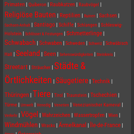
Primaten
|
|
Raubkatzen
|
|
Quiberon
Raubvögel
Religiöse Bauten
Reptilien
|
|
|
Sachsen
|
Ruinen
Santiago
|
|
Schiffe
|
|
Schleswig-
Schlangen
Sachsen-Anhalt
Schmetterlinge
|
|
|
Holstein
Schlösser & Festungen
Schwabach
|
Schwaben
|
|
|
Schweden
Schwäbisch
Schweiz
Seeland
Seen
|
|
|
|
|
Hall
Sehenswürdigkeiten
Steinkreis
Städte &
Streetart
|
|
Sträucher
Örtlichkeiten
Säugetiere
Technik
|
|
|
Tiere
Thüringen
Tschechien
|
|
|
|
|
Tirol
Traunstein
|
|
|
|
|
Türme
Venezianischer Karneval
Umwelt
Venedig
Venetien
Vögel
|
|
Wahrzeichen
|
Wassertropfen
|
|
Wien
Verkehr
Windmühlen
Ärmelkanal
Île-de-France
|
|
|
|
Wracks