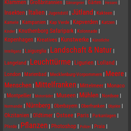
Klammen
|
Großbritannien
|
|
Gärten
|
|
Gänsegeier
Hessen
Jütland
Italien
Insekten
|
|
|
|
|
Kakteen
Jugendstil
Kapverden
|
Kampanien
|
|
|
|
Kap Verde
Katzen
Kamele
Knuthenborg Safaripark
|
|
|
Kolonnade
Kinder
Kopenhagen
Kunstwerke
|
Kreatives
|
|
Künstliche
Landschaft & Natur
|
Laigueglia
|
|
Intelliganz
Leuchttürme
Ligurien
Lolland
Langeland
|
|
|
|
Meere
London
|
Marienbad
|
|
|
Mecklenburg-Vorpommern
Mittelfranken
Menschen
|
|
Mittelmeer
|
Monaco
Mühlen
Museen
|
Montpellier
|
|
|
|
|
Nordsee
Motorräder
Nürnberg
|
|
Oberbayern
|
|
|
Oberfranken
Normandie
Objekte
Ostsee
Paris
Okzitanien
Oldtimer
|
|
|
|
|
Parkanlagen
Pflanzen
Photoshop
|
|
|
|
Praia
|
Pferde
Polizei