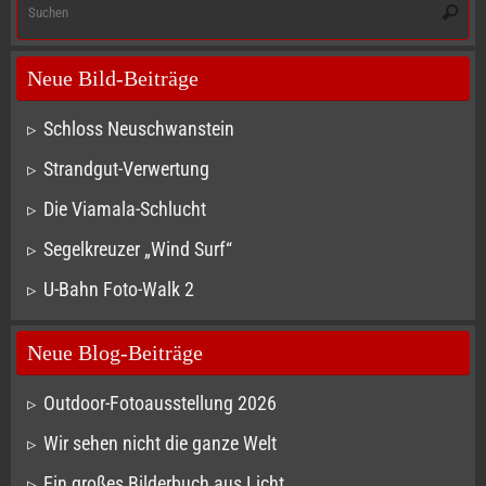
Suche
na
Neue Bild-Beiträge
Schloss Neuschwanstein
Strandgut-Verwertung
Die Viamala-Schlucht
Segelkreuzer „Wind Surf“
U-Bahn Foto-Walk 2
Neue Blog-Beiträge
Outdoor-Fotoausstellung 2026
Wir sehen nicht die ganze Welt
Ein großes Bilderbuch aus Licht