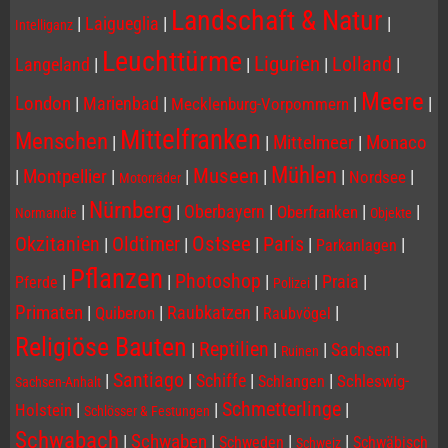
Landschaft & Natur
|
Laigueglia
|
|
Intelliganz
Leuchttürme
Ligurien
Lolland
Langeland
|
|
|
|
Meere
London
|
Marienbad
|
|
|
Mecklenburg-Vorpommern
Mittelfranken
Menschen
|
|
Mittelmeer
|
Monaco
Mühlen
Museen
|
Montpellier
|
|
|
|
|
Nordsee
Motorräder
Nürnberg
|
|
Oberbayern
|
|
|
Oberfranken
Normandie
Objekte
Ostsee
Paris
Okzitanien
Oldtimer
|
|
|
|
|
Parkanlagen
Pflanzen
Photoshop
|
|
|
|
Praia
|
Pferde
Polizei
Primaten
|
|
Raubkatzen
|
|
Quiberon
Raubvögel
Religiöse Bauten
Reptilien
|
|
|
Sachsen
|
Ruinen
Santiago
|
|
Schiffe
|
|
Schleswig-
Schlangen
Sachsen-Anhalt
Schmetterlinge
|
|
|
Holstein
Schlösser & Festungen
Schwabach
|
Schwaben
|
|
|
Schweden
Schwäbisch
Schweiz