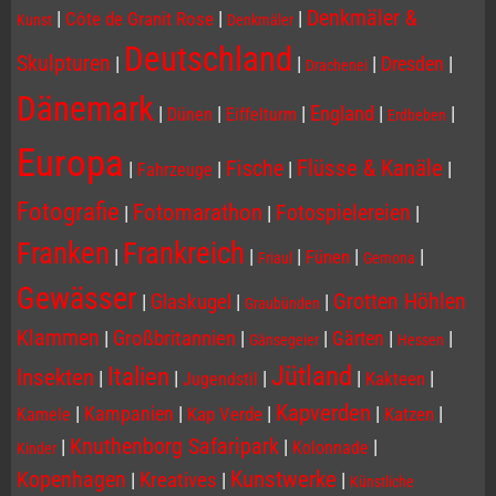
Denkmäler &
|
|
|
Côte de Granit Rose
Kunst
Denkmäler
Deutschland
Skulpturen
|
|
|
Dresden
|
Drachenei
Dänemark
|
|
|
England
|
|
Dünen
Eiffelturm
Erdbeben
Europa
Flüsse & Kanäle
Fische
|
|
|
|
Fahrzeuge
Fotografie
Fotomarathon
Fotospielereien
|
|
|
Franken
Frankreich
|
|
|
|
|
Fünen
Friaul
Gemona
Gewässer
Grotten Höhlen
|
Glaskugel
|
|
Graubünden
Klammen
|
Großbritannien
|
|
Gärten
|
|
Gänsegeier
Hessen
Jütland
Italien
Insekten
|
|
|
|
|
Kakteen
Jugendstil
Kapverden
|
Kampanien
|
|
|
|
Kap Verde
Katzen
Kamele
Knuthenborg Safaripark
|
|
|
Kolonnade
Kinder
Kopenhagen
Kunstwerke
|
Kreatives
|
|
Künstliche