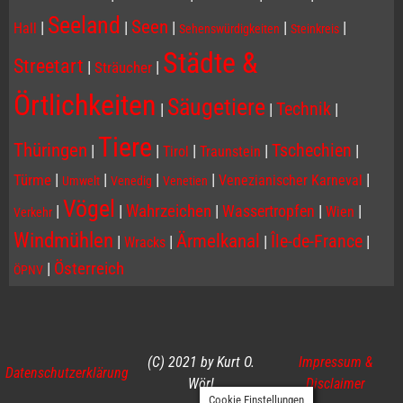
Seeland
Seen
|
|
|
|
|
Hall
Sehenswürdigkeiten
Steinkreis
Städte &
Streetart
|
|
Sträucher
Örtlichkeiten
Säugetiere
Technik
|
|
|
Tiere
Thüringen
Tschechien
|
|
|
|
|
Tirol
Traunstein
|
|
|
|
|
Türme
Venezianischer Karneval
Umwelt
Venedig
Venetien
Vögel
|
|
Wahrzeichen
|
Wassertropfen
|
|
Wien
Verkehr
Windmühlen
Ärmelkanal
Île-de-France
|
|
|
|
Wracks
|
Österreich
ÖPNV
(C) 2021 by Kurt O.
Impressum &
Datenschutzerklärung
Wörl
Disclaimer
Cookie Einstellungen