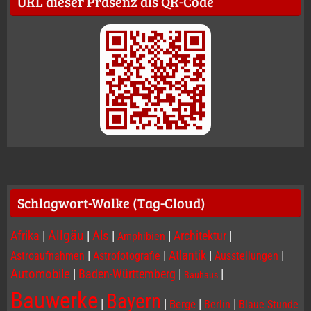
URL dieser Präsenz als QR-Code
Schlagwort-Wolke (Tag-Cloud)
Allgäu
Afrika
|
|
Als
|
|
Architektur
|
Amphibien
|
|
Atlantik
|
|
Astroaufnahmen
Astrofotografie
Ausstellungen
Automobile
|
Baden-Württemberg
|
|
Bauhaus
Bauwerke
Bayern
|
|
|
|
Berge
Berlin
Blaue Stunde