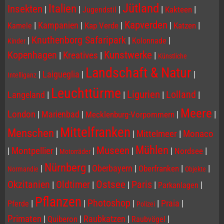
Jütland
Italien
Insekten
|
|
|
|
|
Kakteen
Jugendstil
Kapverden
|
Kampanien
|
|
|
|
Kap Verde
Katzen
Kamele
Knuthenborg Safaripark
|
|
|
Kolonnade
Kinder
Kopenhagen
Kunstwerke
|
Kreatives
|
|
Künstliche
Landschaft & Natur
|
Laigueglia
|
|
Intelliganz
Leuchttürme
Ligurien
Lolland
Langeland
|
|
|
|
Meere
London
|
Marienbad
|
|
|
Mecklenburg-Vorpommern
Mittelfranken
Menschen
|
|
Mittelmeer
|
Monaco
Mühlen
Museen
|
Montpellier
|
|
|
|
|
Nordsee
Motorräder
Nürnberg
|
|
Oberbayern
|
|
|
Oberfranken
Normandie
Objekte
Ostsee
Paris
Okzitanien
Oldtimer
|
|
|
|
|
Parkanlagen
Pflanzen
Photoshop
|
|
|
|
Praia
|
Pferde
Polizei
Primaten
|
|
Raubkatzen
|
|
Quiberon
Raubvögel