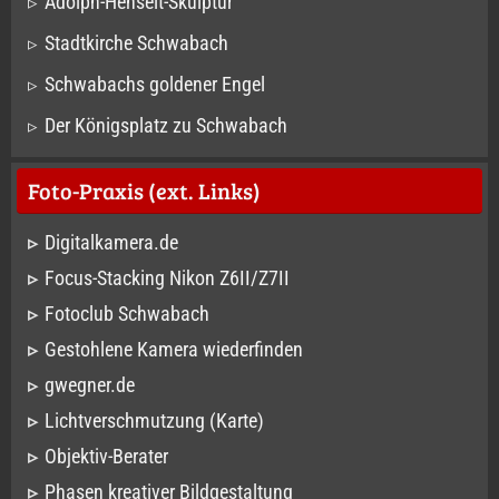
Adolph-Henselt-Skulptur
Stadtkirche Schwabach
Schwabachs goldener Engel
Der Königsplatz zu Schwabach
Foto-Praxis (ext. Links)
Digitalkamera.de
Focus-Stacking Nikon Z6II/Z7II
Fotoclub Schwabach
Gestohlene Kamera wiederfinden
gwegner.de
Lichtverschmutzung (Karte)
Objektiv-Berater
Phasen kreativer Bildgestaltung