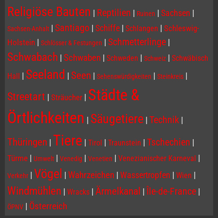
Religiöse Bauten
Reptilien
|
|
|
Sachsen
|
Ruinen
Santiago
|
|
Schiffe
|
|
Schleswig-
Schlangen
Sachsen-Anhalt
Schmetterlinge
|
|
|
Holstein
Schlösser & Festungen
Schwabach
|
Schwaben
|
|
|
Schweden
Schwäbisch
Schweiz
Seeland
Seen
|
|
|
|
|
Hall
Sehenswürdigkeiten
Steinkreis
Städte &
Streetart
|
|
Sträucher
Örtlichkeiten
Säugetiere
Technik
|
|
|
Tiere
Thüringen
Tschechien
|
|
|
|
|
Tirol
Traunstein
|
|
|
|
|
Türme
Venezianischer Karneval
Umwelt
Venedig
Venetien
Vögel
|
|
Wahrzeichen
|
Wassertropfen
|
|
Wien
Verkehr
Windmühlen
Ärmelkanal
Île-de-France
|
|
|
|
Wracks
|
Österreich
ÖPNV