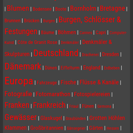
Blumen
Bornholm
Bretagne
|
|
|
|
|
|
Bodensee
Boote
Burgen, Schlösser &
|
|
|
Brunnen
Brücken
Burgen
Festungen
|
|
Böhmen
|
|
|
Capri
Bäume
Cannes
Computer-
Denkmäler &
|
|
|
Côte de Granit Rose
Kunst
Denkmäler
Deutschland
Skulpturen
|
|
|
Dresden
|
Drachenei
Dänemark
|
|
|
England
|
|
Dünen
Eiffelturm
Erdbeben
Europa
Flüsse & Kanäle
Fische
|
|
|
|
Fahrzeuge
Fotografie
Fotomarathon
Fotospielereien
|
|
|
Franken
Frankreich
|
|
|
|
|
Fünen
Friaul
Gemona
Gewässer
Grotten Höhlen
|
Glaskugel
|
|
Graubünden
Klammen
|
Großbritannien
|
|
Gärten
|
|
Gänsegeier
Hessen