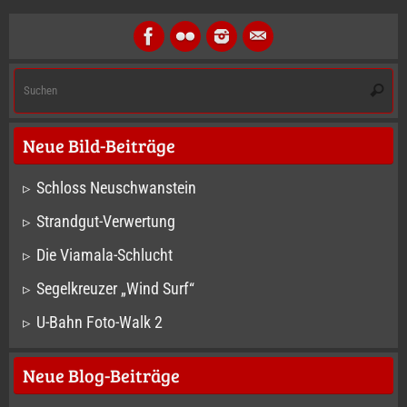
S
Suche
na
Neue Bild-Beiträge
Schloss Neuschwanstein
Strandgut-Verwertung
Die Viamala-Schlucht
Segelkreuzer „Wind Surf“
U-Bahn Foto-Walk 2
Neue Blog-Beiträge