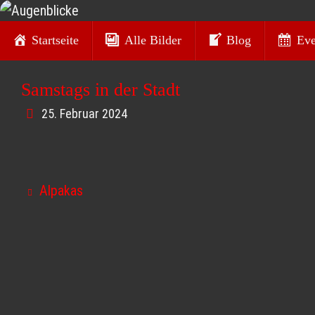
Zum
Zum
Inhalt
Startseite
Alle Bilder
Blog
Eve
Inhalt
Augenblicke
springen
springen
Samstags in der Stadt
Kurt O. Wörl - Fotografie
25. Februar 2024
Alpakas