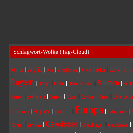
Schlagwort-Wolke (Tag-Cloud)
|
|
|
|
|
Allgäu
Afrika
Als
Architektur
Amphibien
Astroaufna
Bayern
Blumen
|
|
|
|
|
Berge
Berlin
Blaue Stunde
Bode
|
|
|
|
|
Böhmen
Capri
Côte de G
Bäume
Cannes
Computer-Kunst
Europa
|
|
|
|
|
England
Eiffelturm
Fahrzeuge
Erdbeben
Gewässer
|
|
|
|
|
Glaskugel
Fünen
Gemona
Graubünden