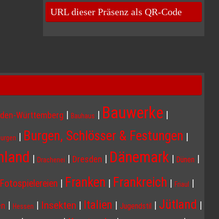
URL dieser Präsenz als QR-Code
Bauwerke
|
|
|
den-Württemberg
Bauhaus
Burgen, Schlösser & Festungen
|
|
Burgen
Dänemark
hland
|
|
|
|
|
Dresden
Dünen
Drachenei
Franken
Frankreich
|
|
|
|
Fotospielereien
Friaul
Jütland
Italien
Insekten
|
|
|
|
|
|
en
Jugendstil
Hessen