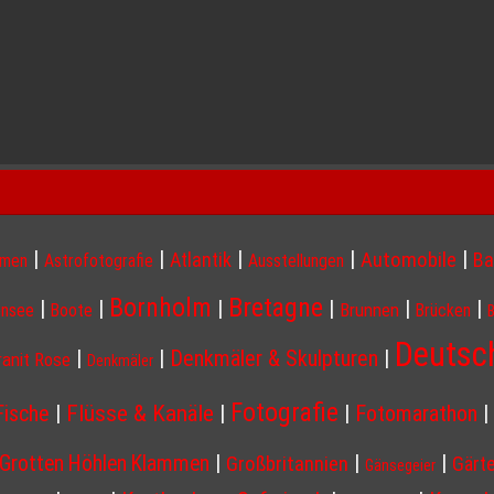
|
|
|
|
|
Atlantik
Automobile
Ba
hmen
Astrofotografie
Ausstellungen
Bornholm
Bretagne
|
|
|
|
|
|
Brunnen
nsee
Boote
Brücken
Deutsc
|
|
Denkmäler & Skulpturen
|
ranit Rose
Denkmäler
Fotografie
Flüsse & Kanäle
Fische
|
|
|
Fotomarathon
|
|
|
|
Grotten Höhlen Klammen
Großbritannien
Gärt
Gänsegeier