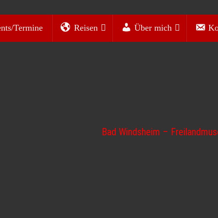
nts/Termine
Reisen
Über mich
Ko
Bad Windsheim – Freilandmu