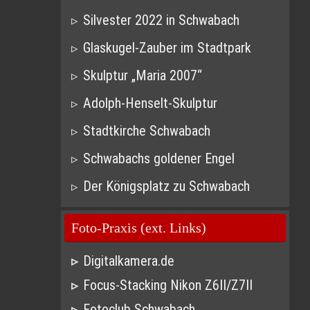
Silvester 2022 in Schwabach
Glaskugel-Zauber im Stadtpark
Skulptur „Maria 2007“
Adolph-Henselt-Skulptur
Stadtkirche Schwabach
Schwabachs goldener Engel
Der Königsplatz zu Schwabach
Foto-Praxis (ext. Links)
Digitalkamera.de
Focus-Stacking Nikon Z6II/Z7II
Fotoclub Schwabach