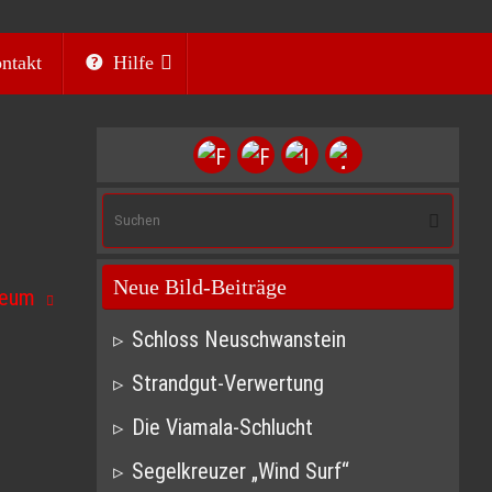
ntakt
Hilfe
Suc
Suchen
nach
Neue Bild-Beiträge
seum
Schloss Neuschwanstein
Strandgut-Verwertung
Die Viamala-Schlucht
Segelkreuzer „Wind Surf“