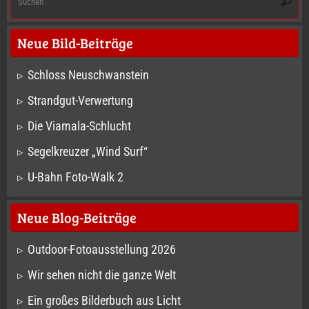
Suche
na
Neue Bild-Beiträge
Schloss Neuschwanstein
Strandgut-Verwertung
Die Viamala-Schlucht
Segelkreuzer „Wind Surf“
U-Bahn Foto-Walk 2
Neue Blog-Beiträge
Outdoor-Fotoausstellung 2026
Wir sehen nicht die ganze Welt
Ein großes Bilderbuch aus Licht