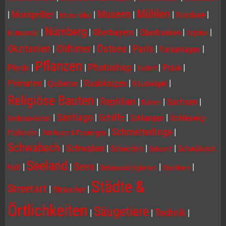
Mühlen
Museen
|
Montpellier
|
|
|
|
|
Nordsee
Motorräder
Nürnberg
|
|
Oberbayern
|
|
|
Oberfranken
Normandie
Objekte
Ostsee
Paris
Okzitanien
Oldtimer
|
|
|
|
|
Parkanlagen
Pflanzen
Photoshop
|
|
|
|
Praia
|
Pferde
Polizei
Primaten
|
|
Raubkatzen
|
|
Quiberon
Raubvögel
Religiöse Bauten
Reptilien
|
|
|
Sachsen
|
Ruinen
Santiago
|
|
Schiffe
|
|
Schleswig-
Schlangen
Sachsen-Anhalt
Schmetterlinge
|
|
|
Holstein
Schlösser & Festungen
Schwabach
|
Schwaben
|
|
|
Schweden
Schwäbisch
Schweiz
Seeland
Seen
|
|
|
|
|
Hall
Sehenswürdigkeiten
Steinkreis
Städte &
Streetart
|
|
Sträucher
Örtlichkeiten
Säugetiere
Technik
|
|
|