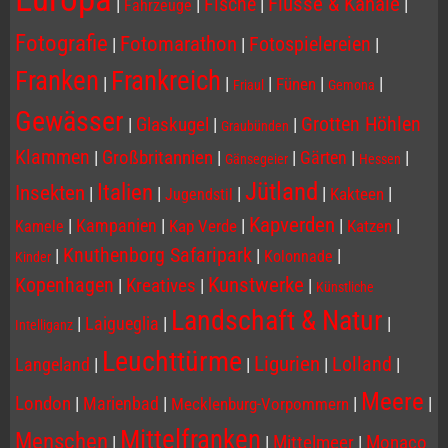
Flüsse & Kanäle
Fische
|
|
|
|
Fahrzeuge
Fotografie
Fotomarathon
Fotospielereien
|
|
|
Franken
Frankreich
|
|
|
|
|
Fünen
Friaul
Gemona
Gewässer
Grotten Höhlen
|
Glaskugel
|
|
Graubünden
Klammen
|
Großbritannien
|
|
Gärten
|
|
Gänsegeier
Hessen
Jütland
Italien
Insekten
|
|
|
|
|
Kakteen
Jugendstil
Kapverden
|
Kampanien
|
|
|
|
Kap Verde
Katzen
Kamele
Knuthenborg Safaripark
|
|
|
Kolonnade
Kinder
Kopenhagen
Kunstwerke
|
Kreatives
|
|
Künstliche
Landschaft & Natur
|
Laigueglia
|
|
Intelliganz
Leuchttürme
Ligurien
Lolland
Langeland
|
|
|
|
Meere
London
|
Marienbad
|
|
|
Mecklenburg-Vorpommern
Mittelfranken
Menschen
|
|
Mittelmeer
|
Monaco