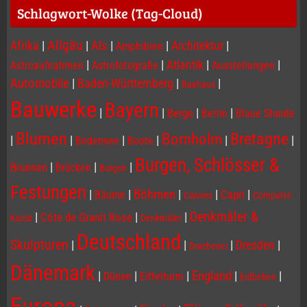
Schlagwort-Wolke (Tag-Cloud)
Allgäu
Afrika
|
|
Als
|
|
Architektur
|
Amphibien
|
|
Atlantik
|
|
Astroaufnahmen
Astrofotografie
Ausstellungen
Automobile
|
Baden-Württemberg
|
|
Bauhaus
Bauwerke
Bayern
|
|
|
|
Berge
Berlin
Blaue Stunde
Blumen
Bornholm
Bretagne
|
|
|
|
|
|
Bodensee
Boote
Burgen, Schlösser &
|
|
|
Brunnen
Brücken
Burgen
Festungen
|
|
Böhmen
|
|
|
Capri
Bäume
Cannes
Computer-
Denkmäler &
|
|
|
Côte de Granit Rose
Kunst
Denkmäler
Deutschland
Skulpturen
|
|
|
Dresden
|
Drachenei
Dänemark
|
|
|
England
|
|
Dünen
Eiffelturm
Erdbeben
Europa