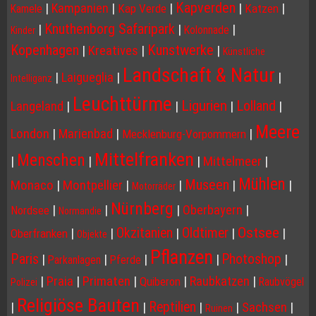
Kapverden
|
Kampanien
|
|
|
|
Kap Verde
Katzen
Kamele
Knuthenborg Safaripark
|
|
|
Kolonnade
Kinder
Kopenhagen
Kunstwerke
|
Kreatives
|
|
Künstliche
Landschaft & Natur
|
Laigueglia
|
|
Intelliganz
Leuchttürme
Ligurien
Lolland
Langeland
|
|
|
|
Meere
London
|
Marienbad
|
|
Mecklenburg-Vorpommern
Mittelfranken
Menschen
|
|
|
Mittelmeer
|
Mühlen
Museen
Monaco
|
Montpellier
|
|
|
|
Motorräder
Nürnberg
|
|
|
Oberbayern
|
Nordsee
Normandie
Ostsee
Okzitanien
Oldtimer
|
|
|
|
|
Oberfranken
Objekte
Pflanzen
Paris
Photoshop
|
|
|
|
|
Parkanlagen
Pferde
|
Praia
|
Primaten
|
|
Raubkatzen
|
Quiberon
Raubvögel
Polizei
Religiöse Bauten
Reptilien
|
|
|
|
Sachsen
|
Ruinen