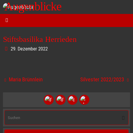
Augenblicke
Zum
Inhalt
Kurt O. Wörl - Fotografie
springen
Stiftsbasilika Herrieden
29. Dezember 2022
Maria Brünnlein
Silvester 2022/2023
S
Suche
na