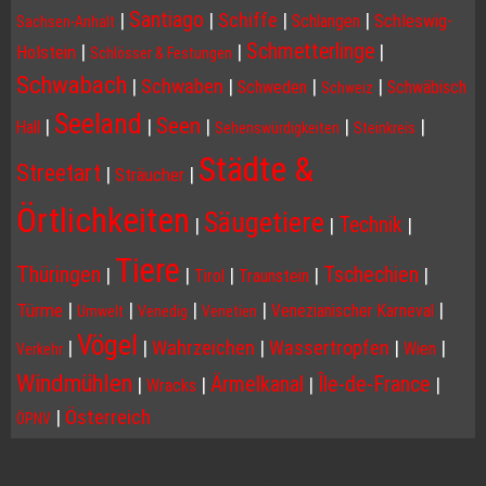
Santiago
|
|
Schiffe
|
|
Schleswig-
Schlangen
Sachsen-Anhalt
Schmetterlinge
|
|
|
Holstein
Schlösser & Festungen
Schwabach
|
Schwaben
|
|
|
Schweden
Schwäbisch
Schweiz
Seeland
Seen
|
|
|
|
|
Hall
Sehenswürdigkeiten
Steinkreis
Städte &
Streetart
|
|
Sträucher
Örtlichkeiten
Säugetiere
Technik
|
|
|
Tiere
Thüringen
Tschechien
|
|
|
|
|
Tirol
Traunstein
|
|
|
|
|
Türme
Venezianischer Karneval
Umwelt
Venedig
Venetien
Vögel
|
|
Wahrzeichen
|
Wassertropfen
|
|
Wien
Verkehr
Windmühlen
Ärmelkanal
Île-de-France
|
|
|
|
Wracks
|
Österreich
ÖPNV