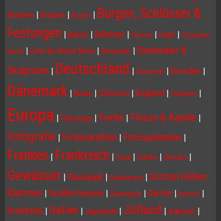
Burgen, Schlösser &
|
|
|
Brunnen
Brücken
Burgen
Festungen
|
|
Böhmen
|
|
|
Capri
Bäume
Cannes
Computer-
Denkmäler &
|
|
|
Côte de Granit Rose
Kunst
Denkmäler
Deutschland
Skulpturen
|
|
|
Dresden
|
Drachenei
Dänemark
|
|
|
England
|
|
Dünen
Eiffelturm
Erdbeben
Europa
Flüsse & Kanäle
Fische
|
|
|
|
Fahrzeuge
Fotografie
Fotomarathon
Fotospielereien
|
|
|
Franken
Frankreich
|
|
|
|
|
Fünen
Friaul
Gemona
Gewässer
Grotten Höhlen
|
Glaskugel
|
|
Graubünden
Klammen
|
Großbritannien
|
|
Gärten
|
|
Gänsegeier
Hessen
Jütland
Italien
Insekten
|
|
|
|
|
Kakteen
Jugendstil