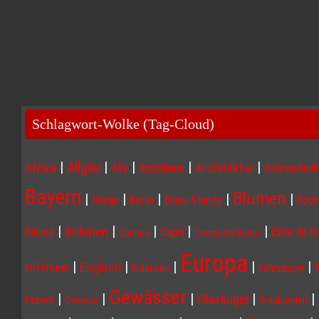
Schlagwort-Wolke (Tag-Cloud)
|
|
|
|
|
Allgäu
Afrika
Als
Architektur
Amphibien
Astroaufna
Bayern
Blumen
|
|
|
|
|
Berge
Berlin
Blaue Stunde
Bode
|
|
|
|
|
Böhmen
Capri
Côte de G
Bäume
Cannes
Computer-Kunst
Europa
|
|
|
|
|
England
Eiffelturm
Fahrzeuge
Erdbeben
Gewässer
|
|
|
|
|
Glaskugel
Fünen
Gemona
Graubünden