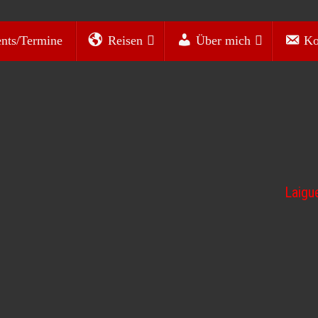
nts/Termine
Reisen
Über mich
Ko
Laigu