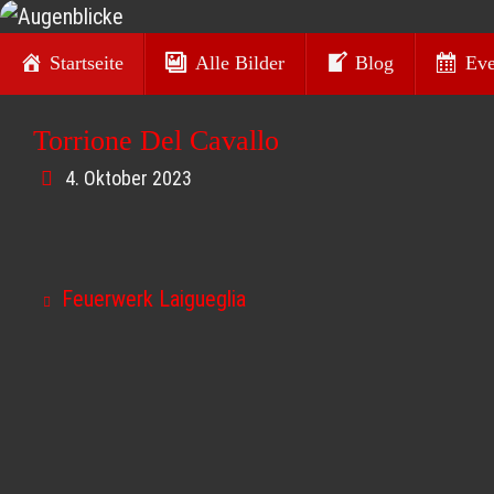
Zum
Zum
Inhalt
Startseite
Alle Bilder
Blog
Eve
Inhalt
Augenblicke
springen
springen
Torrione Del Cavallo
Kurt O. Wörl - Fotografie
4. Oktober 2023
Feuerwerk Laigueglia