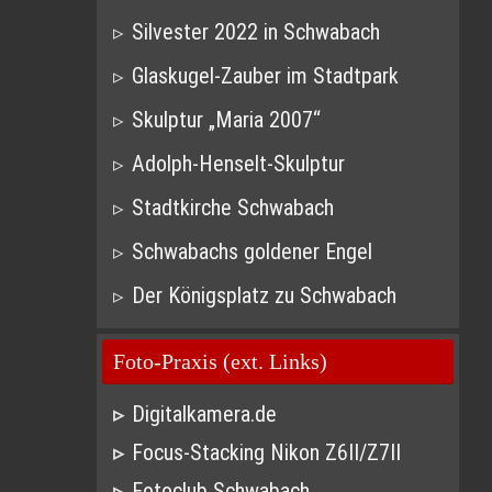
Silvester 2022 in Schwabach
Glaskugel-Zauber im Stadtpark
Skulptur „Maria 2007“
Adolph-Henselt-Skulptur
Stadtkirche Schwabach
Schwabachs goldener Engel
Der Königsplatz zu Schwabach
Foto-Praxis (ext. Links)
Digitalkamera.de
Focus-Stacking Nikon Z6II/Z7II
Fotoclub Schwabach