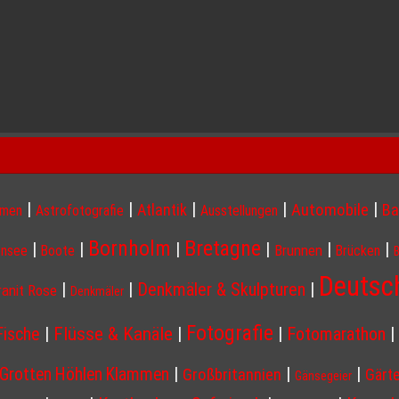
|
|
|
|
|
Atlantik
Automobile
Ba
hmen
Astrofotografie
Ausstellungen
Bornholm
Bretagne
|
|
|
|
|
|
Brunnen
nsee
Boote
Brücken
Deutsc
|
|
Denkmäler & Skulpturen
|
ranit Rose
Denkmäler
Fotografie
Flüsse & Kanäle
Fische
|
|
|
Fotomarathon
|
|
|
|
Grotten Höhlen Klammen
Großbritannien
Gärt
Gänsegeier