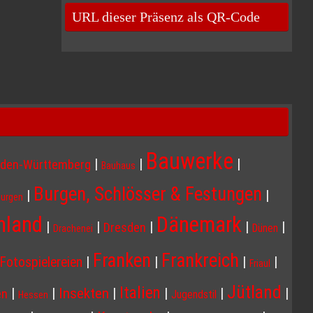
URL dieser Präsenz als QR-Code
Bauwerke
|
|
|
den-Württemberg
Bauhaus
Burgen, Schlösser & Festungen
|
|
Burgen
Dänemark
hland
|
|
|
|
|
Dresden
Dünen
Drachenei
Franken
Frankreich
|
|
|
|
Fotospielereien
Friaul
Jütland
Italien
Insekten
|
|
|
|
|
|
en
Jugendstil
Hessen