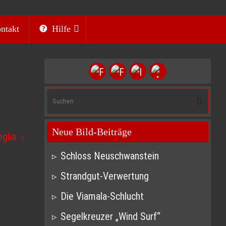
ntakt
Hilfe
Suc
Suchen
nach
Neue Bild-Beiträge
eglia
Schloss Neuschwanstein
Strandgut-Verwertung
Die Viamala-Schlucht
Segelkreuzer „Wind Surf“