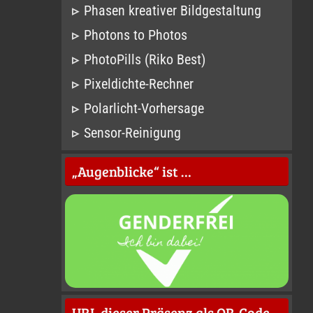
Phasen kreativer Bildgestaltung
Photons to Photos
PhotoPills (Riko Best)
Pixeldichte-Rechner
Polarlicht-Vorhersage
Sensor-Reinigung
„Augenblicke“ ist …
URL dieser Präsenz als QR-Code