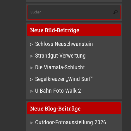
Suc
Suchen
nach
Neue Bild-Beiträge
Schloss Neuschwanstein
Strandgut-Verwertung
Die Viamala-Schlucht
Segelkreuzer „Wind Surf“
U-Bahn Foto-Walk 2
Neue Blog-Beiträge
Outdoor-Fotoausstellung 2026