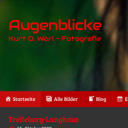
Zum
Inhalt
Augenblicke
springen
Kurt O. Wörl - Fotografie
Zum
Startseite
Alle Bilder
Blog
E
Inhalt
springen
Trelleborg-Langhaus