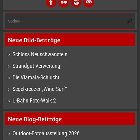
S
Suche
na
Neue Bild-Beiträge
Schloss Neuschwanstein
Strandgut-Verwertung
Die Viamala-Schlucht
Segelkreuzer „Wind Surf“
U-Bahn Foto-Walk 2
Neue Blog-Beiträge
Outdoor-Fotoausstellung 2026