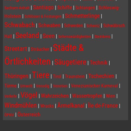
Santiago
|
|
Schiffe
|
|
Schleswig-
Schlangen
Sachsen-Anhalt
Schmetterlinge
|
|
|
Holstein
Schlösser & Festungen
Schwabach
|
Schwaben
|
|
|
Schweden
Schwäbisch
Schweiz
Seeland
Seen
|
|
|
|
|
Hall
Sehenswürdigkeiten
Steinkreis
Städte &
Streetart
|
|
Sträucher
Örtlichkeiten
Säugetiere
Technik
|
|
|
Tiere
Thüringen
Tschechien
|
|
|
|
|
Tirol
Traunstein
|
|
|
|
|
Türme
Venezianischer Karneval
Umwelt
Venedig
Venetien
Vögel
|
|
Wahrzeichen
|
Wassertropfen
|
|
Wien
Verkehr
Windmühlen
Ärmelkanal
Île-de-France
|
|
|
|
Wracks
|
Österreich
ÖPNV