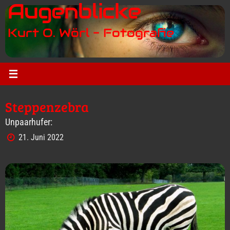
Augenblicke
Zum
Inhalt
Kurt O. Wörl - Fotografie
springen
Steppenzebra
Unpaarhufer:
21. Juni 2022