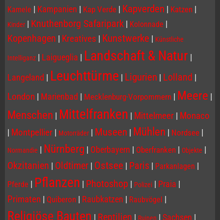
Kapverden
|
Kampanien
|
|
|
|
Kap Verde
Katzen
Kamele
Knuthenborg Safaripark
|
|
|
Kolonnade
Kinder
Kopenhagen
Kunstwerke
|
Kreatives
|
|
Künstliche
Landschaft & Natur
|
Laigueglia
|
|
Intelliganz
Leuchttürme
Ligurien
Lolland
Langeland
|
|
|
|
Meere
London
|
Marienbad
|
|
|
Mecklenburg-Vorpommern
Mittelfranken
Menschen
|
|
Mittelmeer
|
Monaco
Mühlen
Museen
|
Montpellier
|
|
|
|
|
Nordsee
Motorräder
Nürnberg
|
|
Oberbayern
|
|
|
Oberfranken
Normandie
Objekte
Ostsee
Paris
Okzitanien
Oldtimer
|
|
|
|
|
Parkanlagen
Pflanzen
Photoshop
|
|
|
|
Praia
|
Pferde
Polizei
Primaten
|
|
Raubkatzen
|
|
Quiberon
Raubvögel
Religiöse Bauten
Reptilien
|
|
|
Sachsen
|
Ruinen