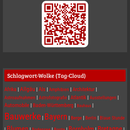
Schlagwort-Wolke (Tag-Cloud)
Allgäu
Afrika
|
|
Als
|
|
Architektur
|
Amphibien
|
|
Atlantik
|
|
Astroaufnahmen
Astrofotografie
Ausstellungen
Automobile
|
Baden-Württemberg
|
|
Bauhaus
Bauwerke
Bayern
|
|
|
|
Berge
Berlin
Blaue Stunde
Blumen
Bornholm
Bretagne
|
|
|
|
|
|
Bodensee
Boote