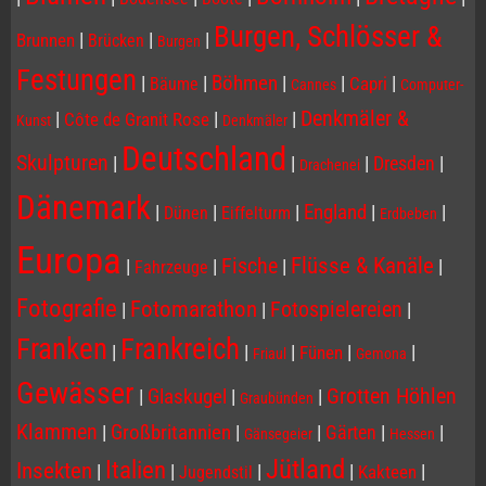
Burgen, Schlösser &
|
|
|
Brunnen
Brücken
Burgen
Festungen
|
|
Böhmen
|
|
|
Capri
Bäume
Cannes
Computer-
Denkmäler &
|
|
|
Côte de Granit Rose
Kunst
Denkmäler
Deutschland
Skulpturen
|
|
|
Dresden
|
Drachenei
Dänemark
|
|
|
England
|
|
Dünen
Eiffelturm
Erdbeben
Europa
Flüsse & Kanäle
Fische
|
|
|
|
Fahrzeuge
Fotografie
Fotomarathon
Fotospielereien
|
|
|
Franken
Frankreich
|
|
|
|
|
Fünen
Friaul
Gemona
Gewässer
Grotten Höhlen
|
Glaskugel
|
|
Graubünden
Klammen
|
Großbritannien
|
|
Gärten
|
|
Gänsegeier
Hessen
Jütland
Italien
Insekten
|
|
|
|
|
Kakteen
Jugendstil