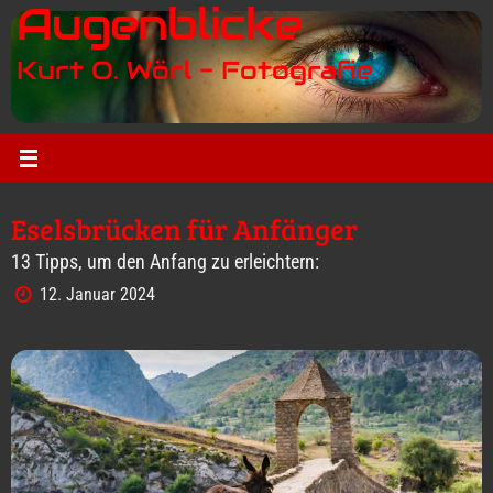
Augenblicke
Zum
Inhalt
Kurt O. Wörl - Fotografie
springen
Eselsbrücken für Anfänger
13 Tipps, um den Anfang zu erleichtern:
12. Januar 2024