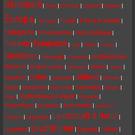
Dänemark
|
|
|
England
|
|
Dünen
Eiffelturm
Erdbeben
Europa
Flüsse & Kanäle
Fische
|
|
|
|
Fahrzeuge
Fotografie
Fotomarathon
Fotospielereien
|
|
|
Franken
Frankreich
|
|
|
|
|
Fünen
Friaul
Gemona
Gewässer
Grotten Höhlen
|
Glaskugel
|
|
Graubünden
Klammen
|
Großbritannien
|
|
Gärten
|
|
Gänsegeier
Hessen
Jütland
Italien
Insekten
|
|
|
|
|
Kakteen
Jugendstil
Kapverden
|
Kampanien
|
|
|
|
Kap Verde
Katzen
Kamele
Knuthenborg Safaripark
|
|
|
Kolonnade
Kinder
Kopenhagen
Kunstwerke
|
Kreatives
|
|
Künstliche
Landschaft & Natur
|
Laigueglia
|
|
Intelliganz
Leuchttürme
Ligurien
Lolland
Langeland
|
|
|
|