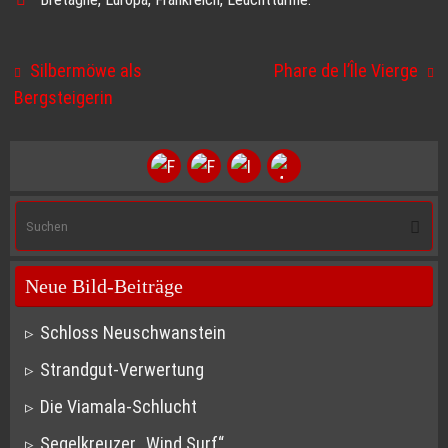
Silbermöwe als
Phare de l’Île Vierge
Bergsteigerin
S
Suche
na
Neue Bild-Beiträge
Schloss Neuschwanstein
Strandgut-Verwertung
Die Viamala-Schlucht
Segelkreuzer „Wind Surf“