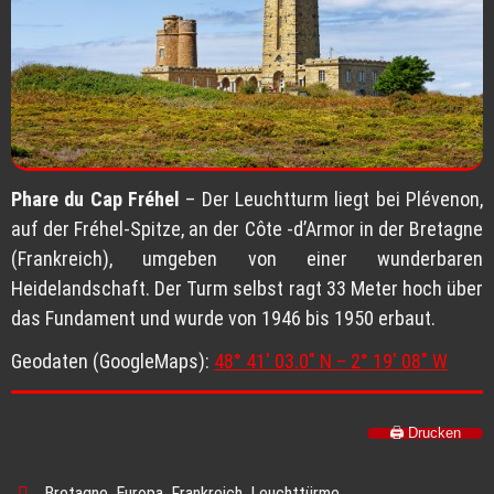
Phare du Cap Fréhel
– Der Leuchtturm liegt bei Plévenon,
auf der Fréhel-Spitze, an der Côte -d’Armor in der Bretagne
(Frankreich), umgeben von einer wunderbaren
Heidelandschaft. Der Turm selbst ragt 33 Meter hoch über
das Fundament und wurde von 1946 bis 1950 erbaut.
Geodaten (GoogleMaps):
48° 41′ 03.0″ N – 2° 19′ 08″ W
🖨️ Drucken
Bretagne
,
Europa
,
Frankreich
,
Leuchttürme
.