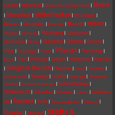
Meere
London
|
Marienbad
|
|
Mecklenburg-Vorpommern
Mittelfranken
Menschen
|
|
|
Mittelmeer
|
Mühlen
Museen
Monaco
|
Montpellier
|
|
|
|
Motorräder
Nürnberg
|
|
|
Oberbayern
|
Nordsee
Normandie
Ostsee
Okzitanien
Oldtimer
|
|
|
|
|
Oberfranken
Objekte
Pflanzen
Paris
Photoshop
|
|
|
|
|
Parkanlagen
Pferde
|
Praia
|
Primaten
|
|
Raubkatzen
|
Quiberon
Raubvögel
Polizei
Religiöse Bauten
Reptilien
|
|
|
|
Sachsen
|
Ruinen
Santiago
|
|
Schiffe
|
|
Schleswig-
Schlangen
Sachsen-Anhalt
Schmetterlinge
|
|
|
Holstein
Schlösser & Festungen
Schwabach
|
Schwaben
|
|
|
Schweden
Schwäbisch
Schweiz
Seeland
Seen
|
|
|
|
|
Hall
Sehenswürdigkeiten
Steinkreis
Städte &
Streetart
|
|
Sträucher