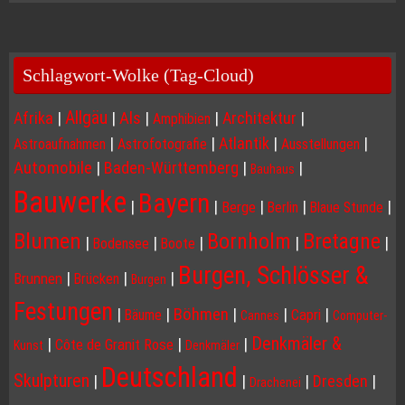
Schlagwort-Wolke (Tag-Cloud)
Allgäu
Afrika
|
|
Als
|
|
Architektur
|
Amphibien
|
|
Atlantik
|
|
Astroaufnahmen
Astrofotografie
Ausstellungen
Automobile
|
Baden-Württemberg
|
|
Bauhaus
Bauwerke
Bayern
|
|
|
|
|
Berge
Berlin
Blaue Stunde
Blumen
Bornholm
Bretagne
|
|
|
|
|
Bodensee
Boote
Burgen, Schlösser &
|
|
|
Brunnen
Brücken
Burgen
Festungen
|
|
Böhmen
|
|
|
Capri
Bäume
Cannes
Computer-
Denkmäler &
|
|
|
Côte de Granit Rose
Kunst
Denkmäler
Deutschland
Skulpturen
|
|
|
Dresden
|
Drachenei