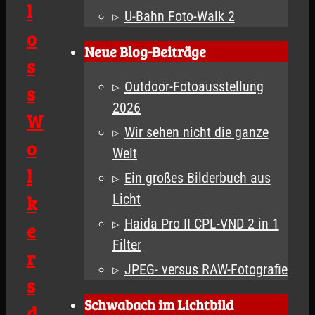
l
U-Bahn Foto-Walk 2
o
Neue Blog-Beiträge
s
Outdoor-Fotoausstellung
s
2026
W
Wir sehen nicht die ganze
o
Welt
l
Ein großes Bilderbuch aus
k
Licht
Haida Pro II CPL-VND 2 in 1
e
Filter
r
JPEG- versus RAW-Fotografie
s
Schwabach im Lichtbild
d