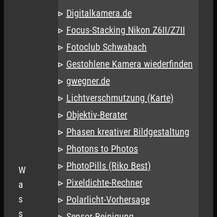
Digitalkamera.de
Focus-Stacking Nikon Z6II/Z7II
Fotoclub Schwabach
Gestohlene Kamera wiederfinden
gwegner.de
Lichtverschmutzung (Karte)
Objektiv-Berater
Phasen kreativer Bildgestaltung
Photons to Photos
PhotoPills (Riko Best)
W
Pixeldichte-Rechner
a
s
Polarlicht-Vorhersage
s
Sensor-Reinigung