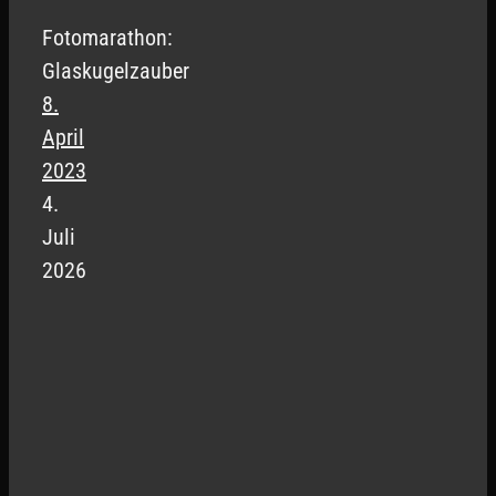
Fotomarathon:
Glaskugelzauber
8.
April
2023
4.
Juli
2026