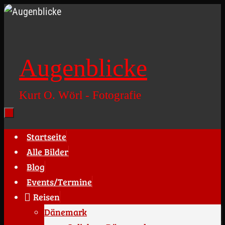
Zum
Inhalt
springen
Augenblicke
Kurt O. Wörl - Fotografie
Zum
Startseite
Inhalt
Alle Bilder
springen
Blog
Events/Termine
Reisen
Dänemark