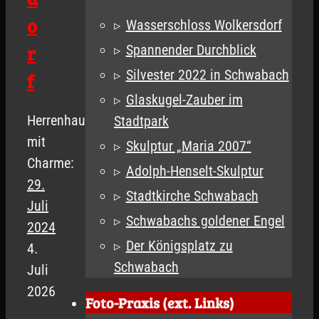
o
Wasserschloss Wolkersdorf
r
Spannender Durchblick
Silvester 2022 in Schwabach
f
Glaskugel-Zauber im
Herrenhaus
Stadtpark
mit
Skulptur „Maria 2007“
Charme:
Adolph-Henselt-Skulptur
29.
Stadtkirche Schwabach
Juli
Schwabachs goldener Engel
2024
Der Königsplatz zu
4.
Schwabach
Juli
2026
Foto-Praxis (ext. Links)