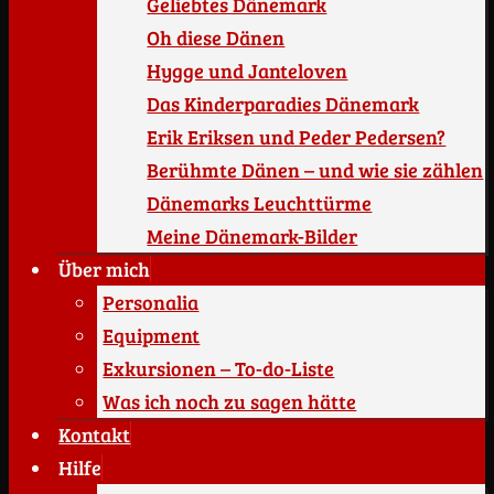
Geliebtes Dänemark
Oh diese Dänen
Hygge und Janteloven
Das Kinderparadies Dänemark
Erik Eriksen und Peder Pedersen?
Berühmte Dänen – und wie sie zählen
Dänemarks Leuchttürme
Meine Dänemark-Bilder
Über mich
Personalia
Equipment
Exkursionen – To-do-Liste
Was ich noch zu sagen hätte
Kontakt
Hilfe