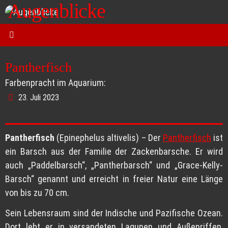
Augenblicke
Zum
Inhalt
Kurt O. Wörl - Fotografie
springen
Pantherfisch
Farbenpracht im Aquarium:
23. Juli 2023
Pantherfisch
(Epinephelus altivelis) – Der
Pantherfisch
ist
ein Barsch aus der Familie der Zackenbarsche. Er wird
auch „Paddelbarsch“, „Pantherbarsch“ und „Grace-Kelly-
Barsch“ genannt und erreicht in freier Natur eine Länge
von bis zu 70 cm.
Sein Lebensraum sind der Indische und Pazifische Ozean.
Dort lebt er in versandeten Lagunen und Außenriffen,