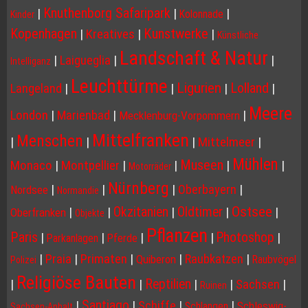
Knuthenborg Safaripark
|
|
|
Kolonnade
Kinder
Kopenhagen
Kunstwerke
|
Kreatives
|
|
Künstliche
Landschaft & Natur
|
Laigueglia
|
|
Intelliganz
Leuchttürme
Ligurien
Lolland
Langeland
|
|
|
|
Meere
London
|
Marienbad
|
|
Mecklenburg-Vorpommern
Mittelfranken
Menschen
|
|
|
Mittelmeer
|
Mühlen
Museen
Monaco
|
Montpellier
|
|
|
|
Motorräder
Nürnberg
|
|
|
Oberbayern
|
Nordsee
Normandie
Ostsee
Okzitanien
Oldtimer
|
|
|
|
|
Oberfranken
Objekte
Pflanzen
Paris
Photoshop
|
|
|
|
|
Parkanlagen
Pferde
|
Praia
|
Primaten
|
|
Raubkatzen
|
Quiberon
Raubvögel
Polizei
Religiöse Bauten
Reptilien
|
|
|
|
Sachsen
|
Ruinen
Santiago
|
|
Schiffe
|
|
Schleswig-
Schlangen
Sachsen-Anhalt