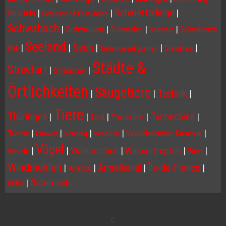
Schmetterlinge
|
|
|
Holstein
Schlösser & Festungen
Schwabach
|
Schwaben
|
|
|
Schweden
Schwäbisch
Schweiz
Seeland
Seen
|
|
|
|
|
Hall
Sehenswürdigkeiten
Steinkreis
Städte &
Streetart
|
|
Sträucher
Örtlichkeiten
Säugetiere
Technik
|
|
|
Tiere
Thüringen
Tschechien
|
|
|
|
|
Tirol
Traunstein
|
|
|
|
|
Türme
Venezianischer Karneval
Umwelt
Venedig
Venetien
Vögel
|
|
Wahrzeichen
|
Wassertropfen
|
|
Wien
Verkehr
Windmühlen
Ärmelkanal
Île-de-France
|
|
|
|
Wracks
|
Österreich
ÖPNV