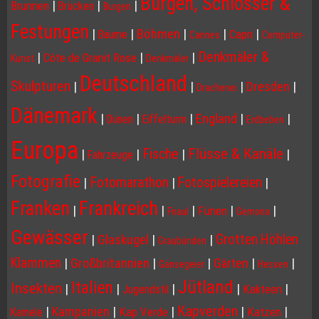
Burgen, Schlösser &
|
|
|
Brunnen
Brücken
Burgen
Festungen
|
|
Böhmen
|
|
|
Capri
Bäume
Cannes
Computer-
Denkmäler &
|
|
|
Côte de Granit Rose
Kunst
Denkmäler
Deutschland
Skulpturen
|
|
|
Dresden
|
Drachenei
Dänemark
|
|
|
England
|
|
Dünen
Eiffelturm
Erdbeben
Europa
Flüsse & Kanäle
Fische
|
|
|
|
Fahrzeuge
Fotografie
Fotomarathon
Fotospielereien
|
|
|
Franken
Frankreich
|
|
|
|
|
Fünen
Friaul
Gemona
Gewässer
Grotten Höhlen
|
Glaskugel
|
|
Graubünden
Klammen
|
Großbritannien
|
|
Gärten
|
|
Gänsegeier
Hessen
Jütland
Italien
Insekten
|
|
|
|
|
Kakteen
Jugendstil
Kapverden
|
Kampanien
|
|
|
|
Kap Verde
Katzen
Kamele