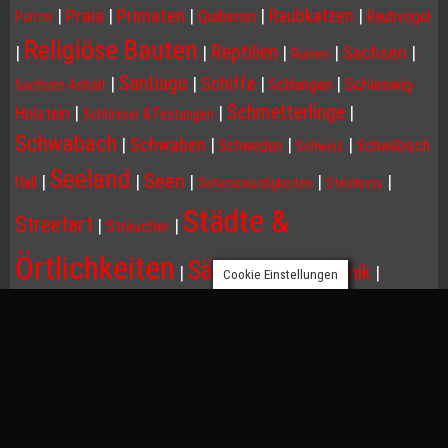
|
Praia
|
Primaten
|
|
Raubkatzen
|
Quiberon
Raubvögel
Polizei
Religiöse Bauten
Reptilien
|
|
|
|
Sachsen
|
Ruinen
Santiago
|
|
Schiffe
|
|
Schleswig-
Schlangen
Sachsen-Anhalt
Schmetterlinge
|
|
|
Holstein
Schlösser & Festungen
Schwabach
|
Schwaben
|
|
|
Schweden
Schwäbisch
Schweiz
Seeland
Seen
|
|
|
|
|
Hall
Sehenswürdigkeiten
Steinkreis
Städte &
Streetart
|
|
Sträucher
Örtlichkeiten
Säugetiere
Technik
|
|
|
Cookie Einstellungen
Tiere
Thüringen
Tschechien
|
|
|
|
|
Tirol
Traunstein
|
|
|
|
|
Türme
Venezianischer Karneval
Umwelt
Venedig
Venetien
Vögel
|
|
Wahrzeichen
|
Wassertropfen
|
|
Wien
Verkehr
Windmühlen
Ärmelkanal
Île-de-France
|
|
|
|
Wracks