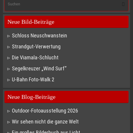
S
Suche
na
Neue Bild-Beiträge
Schloss Neuschwanstein
Strandgut-Verwertung
Die Viamala-Schlucht
Segelkreuzer „Wind Surf“
U-Bahn Foto-Walk 2
Neue Blog-Beiträge
Outdoor-Fotoausstellung 2026
Wir sehen nicht die ganze Welt
Ein großes Bilderbuch aus Licht