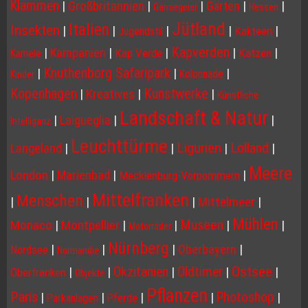
Klammen
|
Großbritannien
|
|
Gärten
|
|
Gänsegeier
Hessen
Jütland
Italien
Insekten
|
|
|
|
|
Kakteen
Jugendstil
Kapverden
|
Kampanien
|
|
|
|
Kap Verde
Katzen
Kamele
Knuthenborg Safaripark
|
|
|
Kolonnade
Kinder
Kopenhagen
Kunstwerke
|
Kreatives
|
|
Künstliche
Landschaft & Natur
|
Laigueglia
|
|
Intelliganz
Leuchttürme
Ligurien
Lolland
Langeland
|
|
|
|
Meere
London
|
Marienbad
|
|
Mecklenburg-Vorpommern
Mittelfranken
Menschen
|
|
|
Mittelmeer
|
Mühlen
Museen
Monaco
|
Montpellier
|
|
|
|
Motorräder
Nürnberg
|
|
|
Oberbayern
|
Nordsee
Normandie
Ostsee
Okzitanien
Oldtimer
|
|
|
|
|
Oberfranken
Objekte
Pflanzen
Paris
Photoshop
|
|
|
|
|
Parkanlagen
Pferde