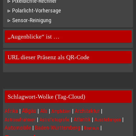
Pixeldichte-Rechner
Polarlicht-Vorhersage
Sensor-Reinigung
„Augenblicke“ ist …
URL dieser Präsenz als QR-Code
Schlagwort-Wolke (Tag-Cloud)
Allgäu
Afrika
|
|
Als
|
|
Architektur
|
Amphibien
|
|
Atlantik
|
|
Astroaufnahmen
Astrofotografie
Ausstellungen
Automobile
|
Baden-Württemberg
|
|
Bauhaus