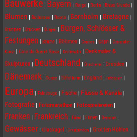
Bauwerke
Bayern
|
|
|
|
|
Berge
Berlin
Blaue Stunde
Blumen
Bornholm
Bretagne
|
|
|
|
|
Bodensee
Boote
Burgen, Schlösser &
|
|
|
Brunnen
Brücken
Burgen
Festungen
|
|
Böhmen
|
|
|
Capri
Bäume
Cannes
Computer-
Denkmäler &
|
|
|
Côte de Granit Rose
Kunst
Denkmäler
Deutschland
Skulpturen
|
|
|
Dresden
|
Drachenei
Dänemark
|
|
|
England
|
|
Dünen
Eiffelturm
Erdbeben
Europa
Flüsse & Kanäle
Fische
|
|
|
|
Fahrzeuge
Fotografie
Fotomarathon
Fotospielereien
|
|
|
Franken
Frankreich
|
|
|
|
|
Fünen
Friaul
Gemona
Gewässer
Grotten Höhlen
|
Glaskugel
|
|
Graubünden